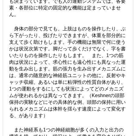
も決まっています。でも人の運動システムでは、各要
素・各部位に特定の固定的な機能は定まっていませ
ん。
身体の部分で見ても、上肢はものを操作したり、ぶ
ら下がったり、投げたりできますが、体重を部分的に
支えて歩く助けもします。手の機能は無限で何に使う
かは状況次第です。脚だって歩くだけでなく、字を書
いたりものを操作したりもします。 また、1つの筋
肉は状況によって、求心性にも遠心性にも異なった運
動を生み出します。筋の張力を生み出すメカニズムに
は、通常の随意的な神経筋ユニットの他に、反射やキ
ャッチ収縮、あるいは単に粘弾性の性質自体があり、
1つの運動をするにしても状況によってどのメカニズ
ムが使われるかは異なってきます。（Keshnerの頭部
保持の実験などにその具体的な例、頭部の保持に用い
られるメカニズムは体幹を揺らす速度によって変化す
る、があります）
また神経系も1つの神経細胞が多くの入力と出力の