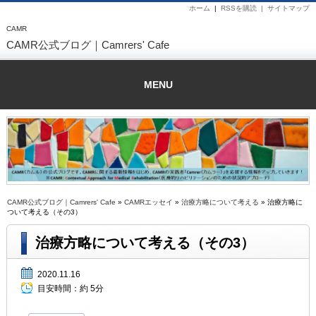
ホーム
|
RSSを購読 |
サイトマップ
CAMR
CAMR公式ブログ｜Camrers' Cafe
MENU
CAMR公式ブログ｜Camrers' Cafe
»
CAMRエッセイ
»
治療方略について考える
» 治療方略に
ついて考える（その3）
治療方略について考える（その3）
2020.11.16
目安時間：
約 5分