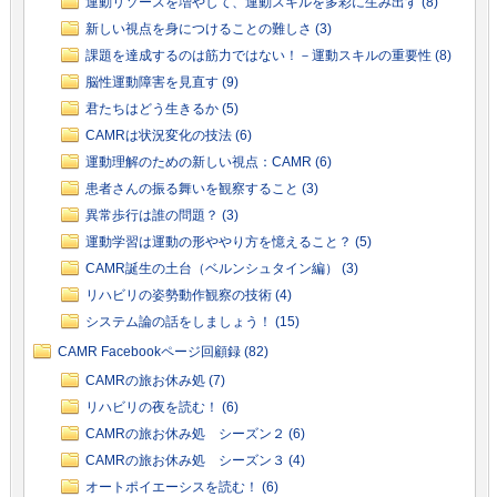
運動リソースを増やして、運動スキルを多彩に生み出す (8)
新しい視点を身につけることの難しさ (3)
課題を達成するのは筋力ではない！－運動スキルの重要性 (8)
脳性運動障害を見直す (9)
君たちはどう生きるか (5)
CAMRは状況変化の技法 (6)
運動理解のための新しい視点：CAMR (6)
患者さんの振る舞いを観察すること (3)
異常歩行は誰の問題？ (3)
運動学習は運動の形ややり方を憶えること？ (5)
CAMR誕生の土台（ベルンシュタイン編） (3)
リハビリの姿勢動作観察の技術 (4)
システム論の話をしましょう！ (15)
CAMR Facebookページ回顧録 (82)
CAMRの旅お休み処 (7)
リハビリの夜を読む！ (6)
CAMRの旅お休み処 シーズン２ (6)
CAMRの旅お休み処 シーズン３ (4)
オートポイエーシスを読む！ (6)