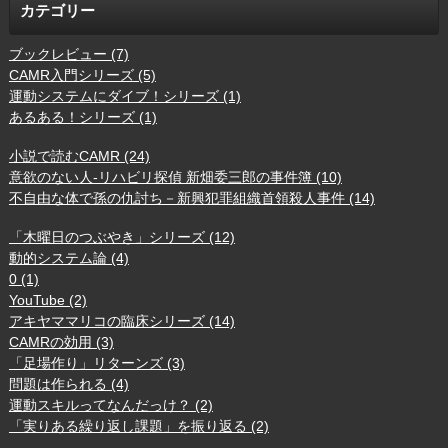
カテゴリー
ブックレビュー (7)
CAMR入門シリーズ (5)
運動システムにダイブ！シリーズ (1)
あるある！シリーズ (1)
小説で読むCAMR (24)
意欲のない人-リハビリ探偵 新畑委三郎の事件簿 (10)
不自由な体で孫の仇討ち－新興犯罪組織首領殺人事件 (14)
「木曜日のつぶやき」シリーズ (12)
動的システム論 (4)
0 (1)
YouTube (2)
アキヤママリコの臨床シリーズ (14)
CAMRの効用 (3)
「足場作り」リターンズ (3)
問題は作られる (4)
運動スキルってなんだっけ？ (2)
「実りある繰り返し課題」を振り返る (2)