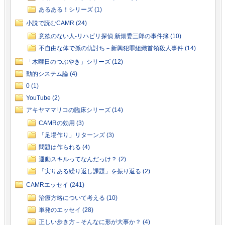
あるある！シリーズ (1)
小説で読むCAMR (24)
意欲のない人-リハビリ探偵 新畑委三郎の事件簿 (10)
不自由な体で孫の仇討ち－新興犯罪組織首領殺人事件 (14)
「木曜日のつぶやき」シリーズ (12)
動的システム論 (4)
0 (1)
YouTube (2)
アキヤママリコの臨床シリーズ (14)
CAMRの効用 (3)
「足場作り」リターンズ (3)
問題は作られる (4)
運動スキルってなんだっけ？ (2)
「実りある繰り返し課題」を振り返る (2)
CAMRエッセイ (241)
治療方略について考える (10)
単発のエッセイ (28)
正しい歩き方－そんなに形が大事か？ (4)