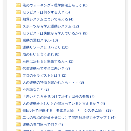
俺のウォーキング－理学療法士らしく (6)
セラピストは何をする人？ (5)
知覚システムについて考える (4)
スポーツから学ぶ運動システム (12)
セラピストは失敗から学んでいるか？ (9)
感動の運動スキル (10)
運動リソースとリハビリ (10)
歳のせいと言う勿れ (6)
麻痺は治せると主張する人へ (2)
代償運動って本当に悪い？ (7)
プロのセラピストとは？ (2)
人の運動の特徴を聞かれたら・・・ (8)
不思議なこと (2)
「悪いところを見つけて治す」以外の発想 (7)
人の運動を正しいとか間違っていると言えるか？ (4)
毎回5分で理解する「要素還元論」と「システム論」 (18)
二つの視点の評価を身につけて問題解決能力をアップ！ (4)
運動の専門家って何？ (4)