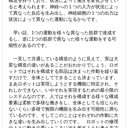
構造を持っており、状況によって働きを変化させてい
ると考えられます。神経への１つの入力が状況によっ
て異なった反応を生み出し、神経細胞の１つの出力は
状況によって異なった運動になるからです。
早い話、1つの運動を様々な異なった筋群で達成す
るし、逆に1つの筋群で異なった様々な運動をする可
能性があるのです。
一見して共通している構造のように見えて、実は大
変な構造の違いがあることがおわかりでしょう。ロボ
ットではそれを構成する部品は決まった作動を繰り返
すだけで、全体としてできることも決まっています。
まあロボットは実現しようとする機能に特定され、そ
れしかできない、いやそれを実現するための最小限の
システムなのです。人ではそれを構成する様々な構成
要素は柔軟で多様な働きをし、全体としても信じられ
ないくらい多様で無限の機能を生み出す可能性に満ち
ているのです。そしてこのことはそれぞれの作動に大
きな違いを生み出していくのです。 ロボットの修理
のように動きの悪いところに油を差すような考え方で