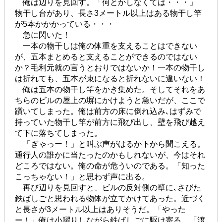
俺は辺りを見回す。「何とかしなくては・・・」
物干し台があり、長さ3メートル以上はある物干し竿
が5本かかかっている・・・
急に閃いた！
一本の物干しは俺の体重を支えることはできない
が、五本まとめると支えることができるのではない
か？毛利元就の言うとおりではないか！一本の物干し
は折れても、五本が束になると折れないに違いない！
俺は五本の物干し竿をかき集めた。そしてそれをあ
ちらのビルの屋上の塀にかけようと急いだが、ここで
躓いてしまった。俺は前方の床に倒れ込み､はずみで
持っていた物干し竿が前方に飛び出し、壁を飛び越え
て下に落ちてしまった。
「ぎゃっー！」と叫ぶ声がはるか下から聞こえる。
通行人の誰かに当たったのかもしれないが、今はそれ
どころではない。俺の命が危ういのである。「知った
こっちゃない！」と思わず声に出る。
再び辺りを見回すと、ビルの反対側の壁に､さびた
鉄ばしごと思われる物体が立てかけてあった。近づく
と長さが3メートル以上はありそうだ。「やった
ー！」俺は小躍りしながら鉄ばしごに駆け寄る。「渡