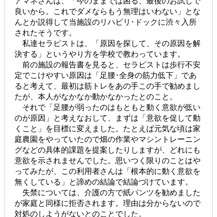
アマネさんは、「今のままでは困る、最後のお試しで
良いから。これでダメならもう無理はいわない」とな
んとか説得して当施設のリハビリ･ドックに渋々入所
されたそうです。
私達セラピストは、「原因を探して、その原因を解
決する」というやり方を学校で教わっています。
前の施設の報告書を見ると、セラピストは歩行不安
定でこけやすい原因は「足腰･全身の筋力低下」であ
ると考えて、最初は筋トレをあの手この手で勧めまし
たが、本人がなかなか動かなかったとのこと。
それで「足腰が弱ったのはもともと動く意欲が低い
のが原因」と考えなおして、まずは「意欲を促して動
くこと」を目標に変えました。たとえば元気な頃は家
庭農園をやっていたので畑の作業やマシントレーニン
グなどの具体的課題を提案したりしますが、どれにも
意欲を示されませんでした。思いつく限りのことはや
ってみたが、この利用者さんは「根本的に動く意欲を
無くしている」と諦めの結論で結論づけています。
失禁については、介護の方で紙パンツを勧めました
が家庭と同様に拒否されます。理由は分からないので
対処のしようがないとのことでした。