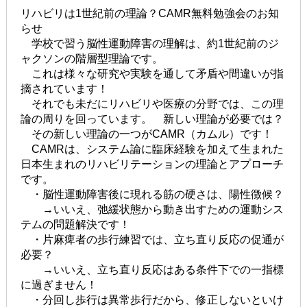
リハビリは1世紀前の理論？CAMR無料勉強会のお知
らせ
学校で習う脳性運動障害の理解は、約1世紀前のジ
ャクソンの階層型理論です。
これは様々な研究や実験を通して矛盾や間違いが指
摘されています！
それでも未だにリハビリや医療の分野では、この理
論の周りを回っています。 新しい理論が必要では？
その新しい理論の一つがCAMR（カムル）です！
CAMRは、システム論に臨床経験を加えて生まれた
日本生まれのリハビリテーションの理論とアプローチ
です。
・脳性運動障害後に現れる筋の硬さは、陽性徴候？
→いいえ、弛緩状態から動き出すための運動シス
テムの問題解決です！
・片麻痺者の歩行練習では、立ち直り反応の促通が
必要？
→いいえ、立ち直り反応はある条件下での一指標
に過ぎません！
・分回し歩行は異常歩行だから、修正しないといけ