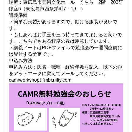
場所：東広島市芸術文化ホール くらら 2階 203研
修室6（東広島市西条栄町7－19 ）
講義準備
・簡単な実習がありますので、動ける服装が良いで
す。
・もしあればお手玉を三つ持ってきて頂けると良いで
す。こちらでもある程度の数は用意しています。
・講義ノートはPDFファイルで勉強会の一週間位前に
は配付する予定です。
申込み方法
申込み方法：氏名・職種・経験年数を記入。以下の◎
をアットマークに変えてメールしてください。
camrworkshop◎mbr.nifty.com