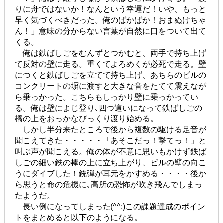
りに舟ではないか！なんという幸運だ！いや、もっと
早く気づくべきだった。俺のばかばか！おまぬけちゃ
ん！」意味の分からない言葉が自然に口をついて出て
くる。
俺は鉄ばしごをむんずとつかむと、両手で持ち上げ
て反対の壁に走る。重くてよろめくが必死で走る。壁
につくと鉄ばしごを立てて持ち上げ、あちらのビルの
コンクリートの塀に渡すと大きな音をたてて震えなが
ら乗っかった。こちらもしっかり壁に乗っかってい
る。俺は壁によじ登り､四つ這いになって鉄ばしごの
橋の上をおっかなびっくり渡り始める。
しかし半分来たところで後から複数の駆ける足音が
聞こえてきた・・・・・「あそこだっ！撃てっ！」と
叫ぶ声が聞こえる。俺の体が不意に思いもかけず鉄ば
しごの細い鉄の棒の上に立ち上がり、ビルの壁の向こ
うにダイブした！銃弾が耳元をかすめる・・・・後か
ら思うと命の危機に､高所の恐怖が吹き飛んでしまっ
たようだ。
長い例になってしまった(^^;)この課題達成のポイン
トをまとめると以下のようになる。