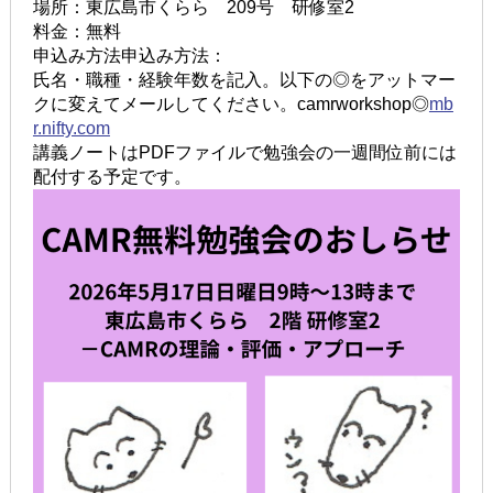
場所：東広島市くらら 209号 研修室2
料金：無料
申込み方法申込み方法：
氏名・職種・経験年数を記入。以下の◎をアットマー
クに変えてメールしてください。camrworkshop◎
mb
r.nifty.com
講義ノートはPDFファイルで勉強会の一週間位前には
配付する予定です。