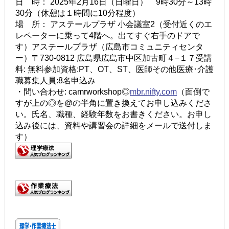
日 時： 2025年2月16日（日曜日） 9時30分～13時
30分（休憩は１時間に10分程度）
場 所： アステールプラザ 小会議室2（受付近くのエ
レペーターに乗って4階へ。出てすぐ右手のドアで
す）アステールプラザ（広島市コミュニティセンタ
ー）〒730-0812 広島県広島市中区加古町４−１７受講
料: 無料参加資格:PT、OT、ST、医師その他医療･介護
職募集人員:8名申込み
・問い合わせ: camrworkshop◎
mbr.nifty.com
（面倒で
すが上の◎を@の半角に置き換えてお申し込みくださ
い。氏名、職種、経験年数をお書きください。お申し
込み後には、資料や講習会の詳細をメールで送付しま
す）