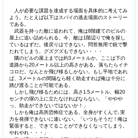
人が必要な課題を達成する場面を具体的に考えてみ
よう。たとえば以下はスパイの逃走場面のストーリー
である。
武器を持った敵に追われて、俺は8階建てのビルの
屋上に追い詰められる。今、敵は1階辺りで俺を探し
ているはずだ。後戻りはできない。問答無用で銃で撃
たれてしまう。グズグズもできない・・・
隣のビルの屋上までは約3メートルか。ここは下の
道路から20メートル以上の高さがある。落ちたらイチ
コロだ。なんとか飛び移るしかない。もし平地であれ
ば、3メートルの間隔なら軽く助走すれば俺は十分に
跳び渡ることが可能である。
しかし飛び移るためには、高さ1.5メートル、幅20
センチの塀の上に立たなければならない。「ややや
っ、助走ができないではないか！」
しかも俺は高所恐怖症である。全身がすくんで､実
力を発揮できないに違いない。「いつもそうだ！俺は
緊張すると、できてることができなくなってしまう。
やれやれ・・・」