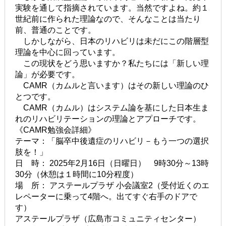
実験を通して指摘されています。当然ですよね。約１
世紀前に作られた理論なので、そんなことは当たり
前、普通のことです。
しかしながら、日本のリハビリは未だにこの階層型
理論を中心に回っています。
この現状をどう思いますか？私たちには「新しい理
論」が必要です。
CAMR（カムルと言います）はその新しい理論のひ
とつです。
CAMR（カムル）はシステム論を基にした日本生ま
れのリハビリテーションの理論とアプローチです。
《CAMR勉強会詳細》
テーマ：「脳卒中後遺症のリハビリ－もう一つの選択
肢を！」
日 時： 2025年2月16日（日曜日） 9時30分～13時
30分（休憩は１時間に10分程度）
場 所： アステールプラザ 小会議室2（受付近くのエ
レペーターに乗って4階へ。出てすぐ右手のドアで
す）
アステールプラザ（広島市コミュニティセンター）