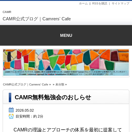
ホーム
|
RSSを購読 |
サイトマップ
CAMR
CAMR公式ブログ｜Camrers' Cafe
MENU
CAMR公式ブログ｜Camrers' Cafe
» »
未分類
»
CAMR無料勉強会のおしらせ
2026.05.02
目安時間：
約 2分
CAMRの理論とアプローチの体系を最初に提案して