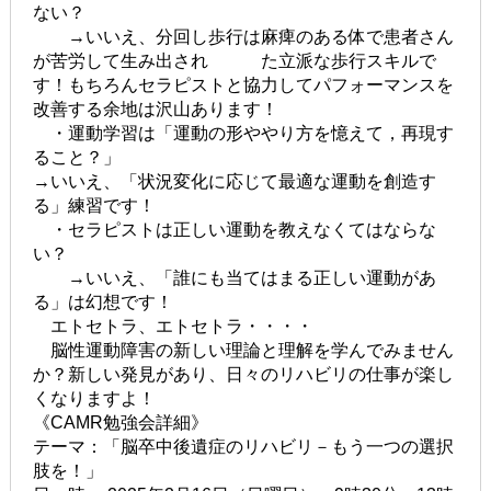
ない？
→いいえ、分回し歩行は麻痺のある体で患者さん
が苦労して生み出され た立派な歩行スキルで
す！もちろんセラピストと協力してパフォーマンスを
改善する余地は沢山あります！
・運動学習は「運動の形ややり方を憶えて，再現す
ること？」
→いいえ、「状況変化に応じて最適な運動を創造す
る」練習です！
・セラピストは正しい運動を教えなくてはならな
い？
→いいえ、「誰にも当てはまる正しい運動があ
る」は幻想です！
エトセトラ、エトセトラ・・・・
脳性運動障害の新しい理論と理解を学んでみません
か？新しい発見があり、日々のリハビリの仕事が楽し
くなりますよ！
《CAMR勉強会詳細》
テーマ：「脳卒中後遺症のリハビリ－もう一つの選択
肢を！」