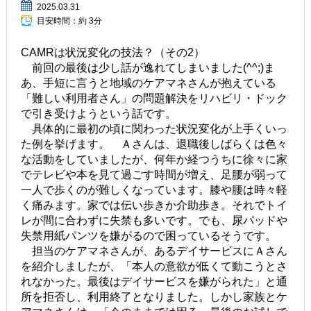
2025.03.31
目安時間：
約 3分
CAMRは状況変化の技法？（その2）
前回の最後は少し話が逸れてしまいました(^^;)ま
あ、手短に言うと地域のケアマネさんが抱えている
「難しい利用者さん」の問題解決をリハビリ・ドック
で引き受けようという話です。
具体的に最初の頃に関わった状況変化が上手くいっ
た例を挙げます。 Ａさんは、退職後しばらくは色々
な活動をしていましたが、何年か経つうちに徐々に家
でテレビや本を見て過ごす時間が増え、足腰が弱って
一人で歩くのが難しくなっています。膝や腰は時々軽
く痛みます。家では伝い歩きか介助歩き。それでトイ
レが間に合わずに失禁も多いです。でも、尿パッドや
失禁用紙パンツを嫌がるので困っているそうです。
担当のケアマネさんが、あるデイサービスにＡさん
を紹介しましたが、「本人の意欲が低くて動こうとさ
れなかった。最後はデイサービスを嫌がられた」と通
所を拒否し、利用終了となりました。しかし家族とケ