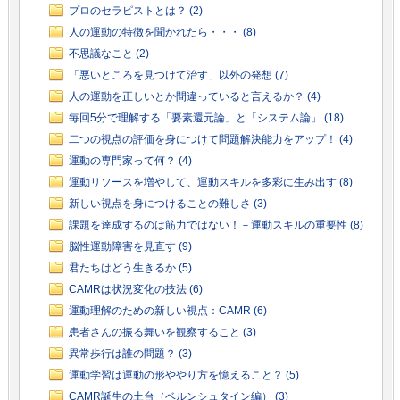
プロのセラピストとは？ (2)
人の運動の特徴を聞かれたら・・・ (8)
不思議なこと (2)
「悪いところを見つけて治す」以外の発想 (7)
人の運動を正しいとか間違っていると言えるか？ (4)
毎回5分で理解する「要素還元論」と「システム論」 (18)
二つの視点の評価を身につけて問題解決能力をアップ！ (4)
運動の専門家って何？ (4)
運動リソースを増やして、運動スキルを多彩に生み出す (8)
新しい視点を身につけることの難しさ (3)
課題を達成するのは筋力ではない！－運動スキルの重要性 (8)
脳性運動障害を見直す (9)
君たちはどう生きるか (5)
CAMRは状況変化の技法 (6)
運動理解のための新しい視点：CAMR (6)
患者さんの振る舞いを観察すること (3)
異常歩行は誰の問題？ (3)
運動学習は運動の形ややり方を憶えること？ (5)
CAMR誕生の土台（ベルンシュタイン編） (3)