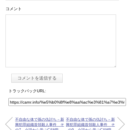
コメント
トラックバックURL:
不自由な体で孫の仇討ち－新
不自由な体で孫の仇討ち－新
興犯罪組織首領殺人事件 そ
興犯罪組織首領殺人事件 そ
の7 小説から学ぶCAMR
の9 小説から学ぶCAMR