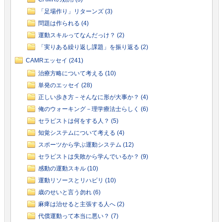
「足場作り」リターンズ (3)
問題は作られる (4)
運動スキルってなんだっけ？ (2)
「実りある繰り返し課題」を振り返る (2)
CAMRエッセイ (241)
治療方略について考える (10)
単発のエッセイ (28)
正しい歩き方－そんなに形が大事か？ (4)
俺のウォーキング－理学療法士らしく (6)
セラピストは何をする人？ (5)
知覚システムについて考える (4)
スポーツから学ぶ運動システム (12)
セラピストは失敗から学んでいるか？ (9)
感動の運動スキル (10)
運動リソースとリハビリ (10)
歳のせいと言う勿れ (6)
麻痺は治せると主張する人へ (2)
代償運動って本当に悪い？ (7)