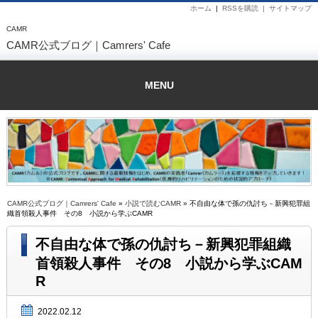
ホーム
|
RSSを購読 |
サイトマップ
CAMR
CAMR公式ブログ｜Camrers' Cafe
MENU
CAMR公式ブログ｜Camrers' Cafe
»
小説で読むCAMR
» 不自由な体で孫の仇討ち－新興犯罪組
織首領殺人事件 その8 小説から学ぶCAMR
不自由な体で孫の仇討ち－新興犯罪組織
首領殺人事件 その8 小説から学ぶCAM
R
2022.02.12