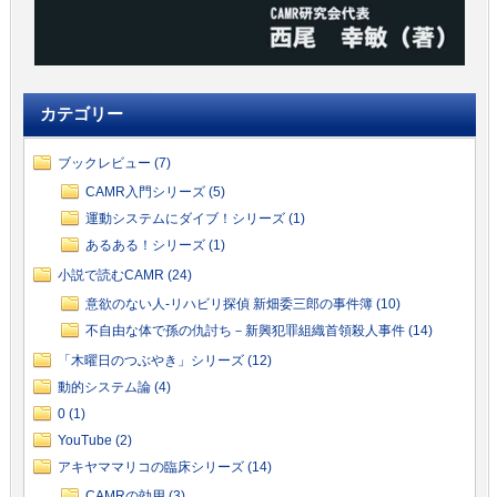
カテゴリー
ブックレビュー (7)
CAMR入門シリーズ (5)
運動システムにダイブ！シリーズ (1)
あるある！シリーズ (1)
小説で読むCAMR (24)
意欲のない人-リハビリ探偵 新畑委三郎の事件簿 (10)
不自由な体で孫の仇討ち－新興犯罪組織首領殺人事件 (14)
「木曜日のつぶやき」シリーズ (12)
動的システム論 (4)
0 (1)
YouTube (2)
アキヤママリコの臨床シリーズ (14)
CAMRの効用 (3)