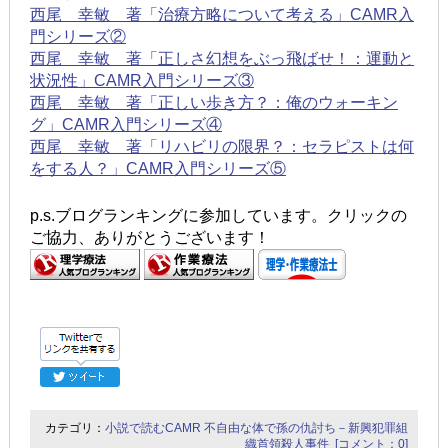
西尾 幸敏 著「治療方略について考える」CAMR入
門シリーズ②
西尾 幸敏 著「正しさ幻想をぶっ飛ばせ！：運動と
状況性」CAMR入門シリーズ③
西尾 幸敏 著「正しい歩き方？：俺のウォーキン
グ」CAMR入門シリーズ④
西尾 幸敏 著「リハビリの限界？：セラピストは何
をする人？」CAMR入門シリーズ⑤
p.s.ブログランキングに参加しています。クリックの
ご協力、ありがとうございます！
カテゴリ：
小説で読むCAMR
不自由な体で孫の仇討ち－新興犯罪組
織首領殺人事件
[コメント：0]