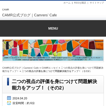
ホーム
|
RSSを購読 |
サイトマップ
CAMR
CAMR公式ブログ｜Camrers' Cafe
MENU
CAMR公式ブログ｜Camrers' Cafe
»
CAMRエッセイ
»
二つの視点の評価を身につけて問題解決
能力をアップ！
» 二つの視点の評価を身につけて問題解決能力をアップ！（その2）
二つの視点の評価を身につけて問題解決
能力をアップ！（その2）
2024.04.20
目安時間：
約 6分