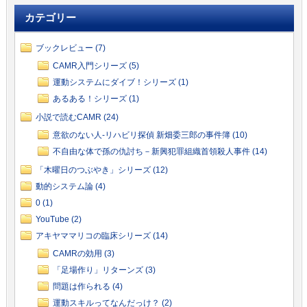
カテゴリー
ブックレビュー (7)
CAMR入門シリーズ (5)
運動システムにダイブ！シリーズ (1)
あるある！シリーズ (1)
小説で読むCAMR (24)
意欲のない人-リハビリ探偵 新畑委三郎の事件簿 (10)
不自由な体で孫の仇討ち－新興犯罪組織首領殺人事件 (14)
「木曜日のつぶやき」シリーズ (12)
動的システム論 (4)
0 (1)
YouTube (2)
アキヤママリコの臨床シリーズ (14)
CAMRの効用 (3)
「足場作り」リターンズ (3)
問題は作られる (4)
運動スキルってなんだっけ？ (2)