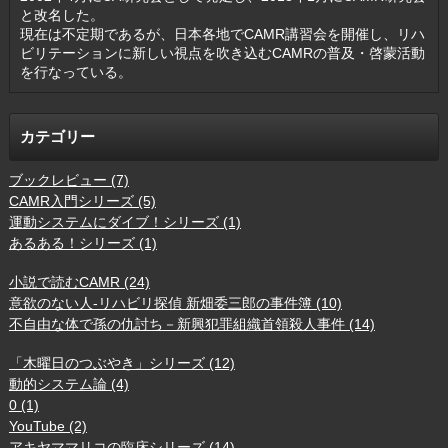
と改名した。
現在は不定期であるが、日本各地でCAMR講習会を開催し、リハ
ビリテーションに新しい視点を吹き込むCAMRの普及・啓蒙活動
を行なっている。
カテゴリー
ブックレビュー (7)
CAMR入門シリーズ (5)
運動システムにダイブ！シリーズ (1)
あるある！シリーズ (1)
小説で読むCAMR (24)
意欲のない人-リハビリ探偵 新畑委三郎の事件簿 (10)
不自由な体で孫の仇討ち－新興犯罪組織首領殺人事件 (14)
「木曜日のつぶやき」シリーズ (12)
動的システム論 (4)
0 (1)
YouTube (2)
アキヤママリコの臨床シリーズ (14)