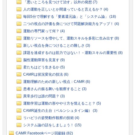
「悪いところを見つけて治す」以外の発想 (7)
人の運動を正しいとか間違っていると言えるか？ (4)
毎回5分で理解する「要素還元論」と「システム論」 (18)
二つの視点の評価を身につけて問題解決能力をアップ！ (4)
運動の専門家って何？ (4)
運動リソースを増やして、運動スキルを多彩に生み出す (8)
新しい視点を身につけることの難しさ (3)
課題を達成するのは筋力ではない！－運動スキルの重要性 (8)
脳性運動障害を見直す (9)
君たちはどう生きるか (5)
CAMRは状況変化の技法 (6)
運動理解のための新しい視点：CAMR (6)
患者さんの振る舞いを観察すること (3)
異常歩行は誰の問題？ (3)
運動学習は運動の形ややり方を憶えること？ (5)
CAMR誕生の土台（ベルンシュタイン編） (3)
リハビリの姿勢動作観察の技術 (4)
システム論の話をしましょう！ (15)
CAMR Facebookページ回顧録 (82)