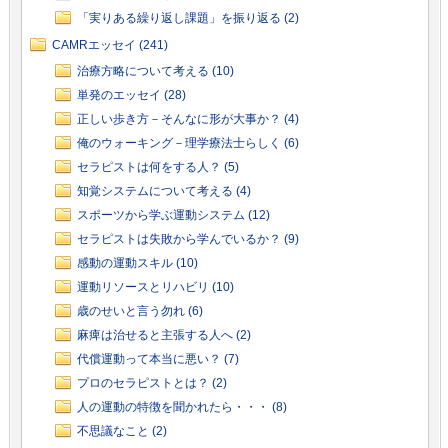
「実りある繰り返し課題」を振り返る (2)
CAMRエッセイ (241)
治療方略について考える (10)
単発のエッセイ (28)
正しい歩き方－そんなに形が大事か？ (4)
俺のウォーキング－理学療法士らしく (6)
セラピストは何をする人？ (5)
知覚システムについて考える (4)
スポーツから学ぶ運動システム (12)
セラピストは失敗から学んでいるか？ (9)
感動の運動スキル (10)
運動リソースとリハビリ (10)
歳のせいと言う勿れ (6)
麻痺は治せると主張する人へ (2)
代償運動って本当に悪い？ (7)
プロのセラピストとは？ (2)
人の運動の特徴を聞かれたら・・・ (8)
不思議なこと (2)