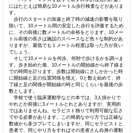
にはたとえば簡易な10メートル歩行検査などがありま
す。
歩行のスタートの加速と終了時の減速の影響を取り
除いて、10メートル間の安定した歩行を評価するため
に、その前後に数メートルの余裕をとります。10メー
トル前後の長さは施設のスペースなど色々な制約があ
りますが、最低でも１メートル程度は取った方が良い
でしょう。
そして10メートルを何歩、何秒で歩けるかを調べま
す。歩き始めた後、10メートルの開始線から終了線ま
での時間を計ります。歩数は開始線にさしかかった時
に開始線と足の位置関係を憶え、0と数え始めて、終
了線と足の関係が開始線の時と同じくらいを最後の歩
数とします。
学校で使う臨床運動学などの本では、3人掛かりで
やれとか前後に3メートルとれとありますが、実用的
ではありませんね。セラピスト独りで利用可能な広さ
でやる必要があります。この簡易なやり方では正確な
数値から多少ブレてしまいますが、同じセラピストと
患者で、同じやり方をすればその患者さん自身の運動