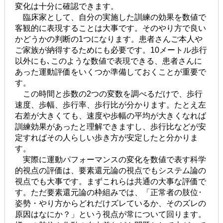
変化は十分に確認できます。
臨床家として、自分の実施した訓練の効果を数値で
客観的に表現することは大事です。そのやり方で良い
かどうかの判断の1つになります。患者さんご本人や
ご家族が納得するためにも必要です。10メートル歩行
以外にも､このような数値で表現できる、患者さんに
あった運動評価をいくつか準備しておくことが重要で
す。
この時間と歩数の2つの変数を調べるだけで、歩行
速度、歩幅、歩行率、歩行比が分かります。たとえ左
右差が大きくても、速度や歩幅の平均が大きくなれば
訓練効果があったと理解できますし、歩行比などが安
定すればその人らしい歩き方が安定したと分かりま
す。
実際に運動パフォーマンスの変化を数値で表す科学
的視点の評価は、要素還元論の視点でもシステム論の
視点でも大事です。まずこれらは共通の大事な評価で
す。ただ要素還元論の枠組みでは、「正常者の肢位･
姿勢・やり方からどれだけズレているか、そのズレの
原因はなにか？」という視点が常について回ります。