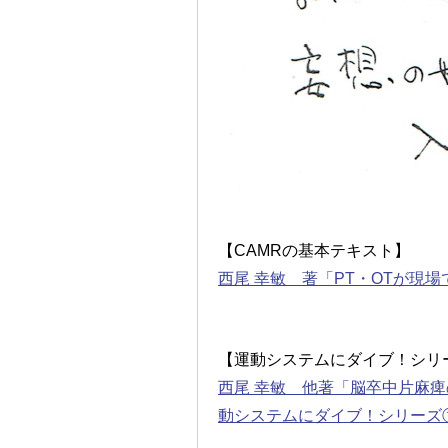
【CAMRの基本テキスト】
西尾 幸敏 著「PT・OTが現
【運動システムにダイブ！シリ
西尾 幸敏 他著「脳卒中片麻痺
動システムにダイブ！シリーズ