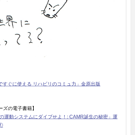
場ですぐに使える リハビリのコミュ力」金原出版
ーズの電子書籍】
の運動システムにダイブせよ！: CAMR誕生の秘密」運
①