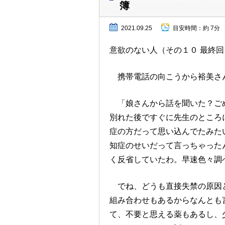
簿
2021.09.25
目安時間：
約 7分
意欲のない人（その１０ 最終回
携帯電話の向こうから裕美さ
「娘さんから話を聞いた？ごめ
別れた後ですぐに先生のところ
症の方だって思い込んでたみた
知症のせいだって言っちゃった
く反省していたわ。早速色々調
でね、どうも直接失禁の原因と
組み合わせもあるからなんとも
て、不要と思える薬もあるし、