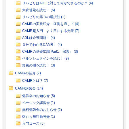
リハビリはADLに対して何ができるのか？ (4)
大森荘蔵を読む！ (6)
リハビリの第３の選択肢 (1)
CAMRの実践紹介－症例を通して (4)
CAMR超入門 よく目にする光景 (7)
ADLは介護問題！ (4)
３分でわかるCAMR！ (4)
CAMRの基礎知識 Part1「探索」 (3)
ベルンシュタインを読む！ (9)
知恵の樹を読む！ (3)
CAMRの紹介 (7)
CAMRとは？ (7)
CAMR講習会 (14)
勉強会のお知らせ (5)
ベーシック講習会 (1)
無料勉強会のおしらせ (2)
Online無料勉強会 (1)
入門コース (5)