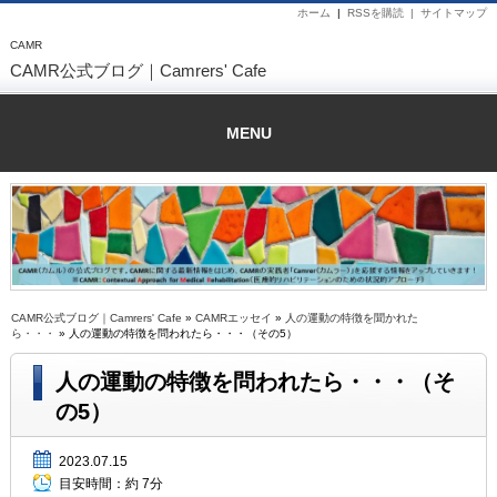
ホーム
|
RSSを購読 |
サイトマップ
CAMR
CAMR公式ブログ｜Camrers' Cafe
MENU
CAMR公式ブログ｜Camrers' Cafe
»
CAMRエッセイ
»
人の運動の特徴を聞かれた
ら・・・
» 人の運動の特徴を問われたら・・・（その5）
人の運動の特徴を問われたら・・・（そ
の5）
2023.07.15
目安時間：
約 7分