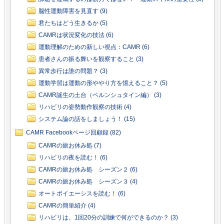
脳性運動障害を見直す (9)
君たちはどう生きるか (5)
CAMRは状況変化の技法 (6)
運動理解のための新しい視点：CAMR (6)
患者さんの振る舞いを観察すること (3)
異常歩行は誰の問題？ (3)
運動学習は運動の形ややり方を憶えること？ (5)
CAMR誕生の土台（ベルンシュタイン編） (3)
リハビリの姿勢動作観察の技術 (4)
システム論の話をしましょう！ (15)
CAMR Facebookページ回顧録 (82)
CAMRの旅お休み処 (7)
リハビリの夜を読む！ (6)
CAMRの旅お休み処 シーズン２ (6)
CAMRの旅お休み処 シーズン３ (4)
オートポイエーシスを読む！ (6)
CAMRの簡単紹介 (4)
リハビリは、1回20分の訓練で何ができるのか？ (3)