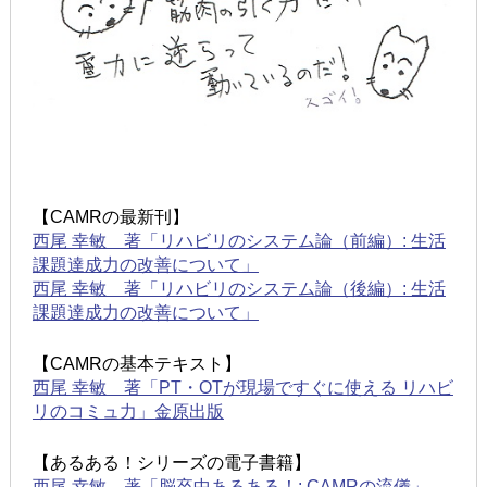
【CAMRの最新刊】
西尾 幸敏 著「リハビリのシステム論（前編）: 生活
課題達成力の改善について」
西尾 幸敏 著「リハビリのシステム論（後編）: 生活
課題達成力の改善について」
【CAMRの基本テキスト】
西尾 幸敏 著「PT・OTが現場ですぐに使える リハビ
リのコミュ力」金原出版
【あるある！シリーズの電子書籍】
西尾 幸敏 著「脳卒中あるある！: CAMRの流儀」