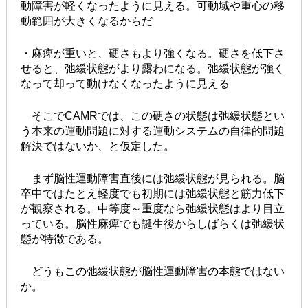
動障害が軽くなったように見える。可動域や重心の移
動範囲が大きくなるからだ
・麻痺が重いと、硬さもより強くなる。硬さを低下さ
せると、弛緩状態がより露わになる。弛緩状態が強く
なって却って動けなくなったように見える
そこでCAMRでは、この硬さの状態は弛緩状態とい
う本来の運動問題に対する運動システムの自律的問題
解決ではないか、と仮定した。
まず脳性運動障害直後には弛緩状態が見られる。脳
卒中ではたとえ軽度でも初期には弛緩状態と筋力低下
が観察される。中等度～重度なら弛緩状態はより目立
っている。脳性麻痺でも誕生後からしばらくは弛緩状
態が特徴である。
どうもこの弛緩状態が脳性運動障害の本態ではない
か。