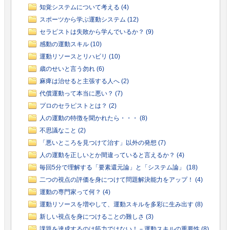
知覚システムについて考える (4)
スポーツから学ぶ運動システム (12)
セラピストは失敗から学んでいるか？ (9)
感動の運動スキル (10)
運動リソースとリハビリ (10)
歳のせいと言う勿れ (6)
麻痺は治せると主張する人へ (2)
代償運動って本当に悪い？ (7)
プロのセラピストとは？ (2)
人の運動の特徴を聞かれたら・・・ (8)
不思議なこと (2)
「悪いところを見つけて治す」以外の発想 (7)
人の運動を正しいとか間違っていると言えるか？ (4)
毎回5分で理解する「要素還元論」と「システム論」 (18)
二つの視点の評価を身につけて問題解決能力をアップ！ (4)
運動の専門家って何？ (4)
運動リソースを増やして、運動スキルを多彩に生み出す (8)
新しい視点を身につけることの難しさ (3)
課題を達成するのは筋力ではない！－運動スキルの重要性 (8)