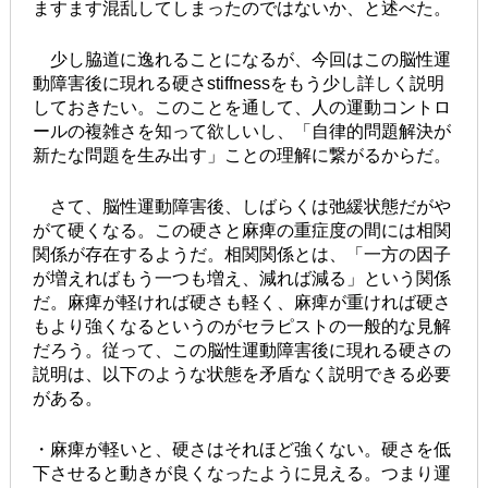
ますます混乱してしまったのではないか、と述べた。
少し脇道に逸れることになるが、今回はこの脳性運
動障害後に現れる硬さstiffnessをもう少し詳しく説明
しておきたい。このことを通して、人の運動コントロ
ールの複雑さを知って欲しいし、「自律的問題解決が
新たな問題を生み出す」ことの理解に繋がるからだ。
さて、脳性運動障害後、しばらくは弛緩状態だがや
がて硬くなる。この硬さと麻痺の重症度の間には相関
関係が存在するようだ。相関関係とは、「一方の因子
が増えればもう一つも増え、減れば減る」という関係
だ。麻痺が軽ければ硬さも軽く、麻痺が重ければ硬さ
もより強くなるというのがセラピストの一般的な見解
だろう。従って、この脳性運動障害後に現れる硬さの
説明は、以下のような状態を矛盾なく説明できる必要
がある。
・麻痺が軽いと、硬さはそれほど強くない。硬さを低
下させると動きが良くなったように見える。つまり運