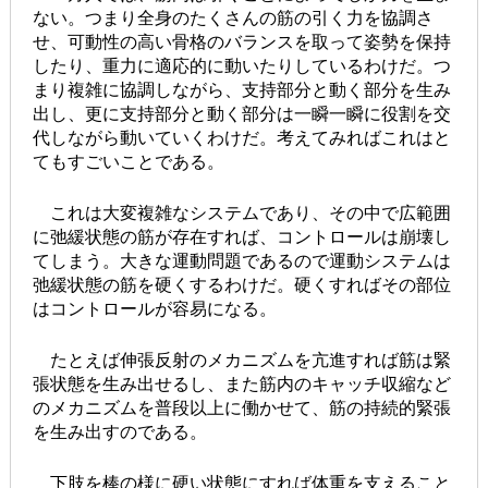
ない。つまり全身のたくさんの筋の引く力を協調さ
せ、可動性の高い骨格のバランスを取って姿勢を保持
したり、重力に適応的に動いたりしているわけだ。つ
まり複雑に協調しながら、支持部分と動く部分を生み
出し、更に支持部分と動く部分は一瞬一瞬に役割を交
代しながら動いていくわけだ。考えてみればこれはと
てもすごいことである。
これは大変複雑なシステムであり、その中で広範囲
に弛緩状態の筋が存在すれば、コントロールは崩壊し
てしまう。大きな運動問題であるので運動システムは
弛緩状態の筋を硬くするわけだ。硬くすればその部位
はコントロールが容易になる。
たとえば伸張反射のメカニズムを亢進すれば筋は緊
張状態を生み出せるし、また筋内のキャッチ収縮など
のメカニズムを普段以上に働かせて、筋の持続的緊張
を生み出すのである。
下肢を棒の様に硬い状態にすれば体重を支えること