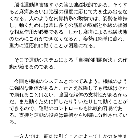
脳性運動障害後すぐの筋は弛緩状態である。そうす
ると麻痺あるいは弛緩の程度に応じて力を生み出せな
くなる。人のような内骨格系の動物では、姿勢を維持
し、動くためには常に多くの筋群の収縮と弛緩の複雑
な相互作用が必要である。しかし麻痺による弛緩状態
のためにこれができなくなると、姿勢は簡単に崩れ、
重力に適応的に動くことが困難になる。
そこで運動システムによる「自律的問題解決」の作
動が始まるのである。
今回も機械のシステムと比べてみよう。機械のよう
に強固な躯体があると、たとえ故障しても機械はそれ
で崩れることはない。強固な躯体の支持性があるから
だ。また動くために押したり引いたりして動くことが
できるので、運動のコントロールも比較的容易であ
る。支持と運動の役割は最初から明確に分離されてい
る。
一方人では、筋肉は引くことによってしか力を生ま