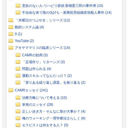
意欲のない人-リハビリ探偵 新畑委三郎の事件簿 (10)
不自由な体で孫の仇討ち－新興犯罪組織首領殺人事件 (14)
「木曜日のつぶやき」シリーズ (12)
動的システム論 (4)
0 (1)
YouTube (2)
アキヤママリコの臨床シリーズ (14)
CAMRの効用 (3)
「足場作り」リターンズ (3)
問題は作られる (4)
運動スキルってなんだっけ？ (2)
「実りある繰り返し課題」を振り返る (2)
CAMRエッセイ (241)
治療方略について考える (10)
単発のエッセイ (28)
正しい歩き方－そんなに形が大事か？ (4)
俺のウォーキング－理学療法士らしく (6)
セラピストは何をする人？ (5)