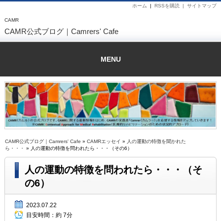
ホーム
|
RSSを購読 |
サイトマップ
CAMR
CAMR公式ブログ｜Camrers' Cafe
MENU
CAMR公式ブログ｜Camrers' Cafe
»
CAMRエッセイ
»
人の運動の特徴を聞かれた
ら・・・
» 人の運動の特徴を問われたら・・・（その6）
人の運動の特徴を問われたら・・・（そ
の6）
2023.07.22
目安時間：
約 7分