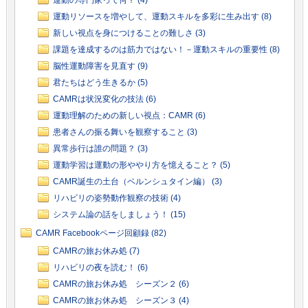
運動の専門家って何？ (4)
運動リソースを増やして、運動スキルを多彩に生み出す (8)
新しい視点を身につけることの難しさ (3)
課題を達成するのは筋力ではない！－運動スキルの重要性 (8)
脳性運動障害を見直す (9)
君たちはどう生きるか (5)
CAMRは状況変化の技法 (6)
運動理解のための新しい視点：CAMR (6)
患者さんの振る舞いを観察すること (3)
異常歩行は誰の問題？ (3)
運動学習は運動の形ややり方を憶えること？ (5)
CAMR誕生の土台（ベルンシュタイン編） (3)
リハビリの姿勢動作観察の技術 (4)
システム論の話をしましょう！ (15)
CAMR Facebookページ回顧録 (82)
CAMRの旅お休み処 (7)
リハビリの夜を読む！ (6)
CAMRの旅お休み処 シーズン２ (6)
CAMRの旅お休み処 シーズン３ (4)