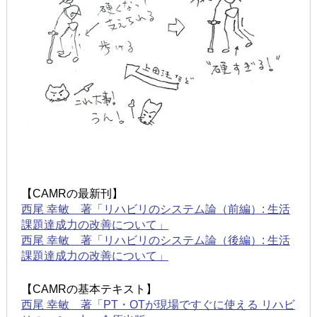
【CAMRの最新刊】
西尾 幸敏 著「リハビリのシステム論（前編）: 生活
課題達成力の改善について」
西尾 幸敏 著「リハビリのシステム論（後編）: 生活
課題達成力の改善について」
【CAMRの基本テキスト】
西尾 幸敏 著「PT・OTが現場ですぐに使える リハビ