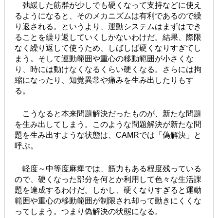
弛緩した筋群が少しでも硬くなって支持などに使え
るようになると、そのメカニズムは有利であるので繰
り返される。というより、運動システムはまずはでき
ることを繰り返していくしかないわけだ。結果、際限
なく繰り返して使うため、しばしば硬くなりすぎてし
まう。そして運動範囲や重心の移動範囲が小さくな
り、時には動けなくなるくらい硬くなる。さらには拘
縮になったり、知覚異常や痛みを生み出したりもす
る。
こうなると本来問題解決だったものが、新たな問題
を生み出してしまう。このような問題解決が新たな問
題を生み出すような状態は、CAMRでは「偽解決」と
呼ぶ。
軽度～中等度麻痺では、筋力もある程度残っている
ので、硬くなった部分を何とか利用して色々な生活課
題を達成するわけだ。しかし、硬くなりすぎると運動
範囲や重心の移動範囲が制限され却って動きにくくな
ってしまう。つまり偽解決の状態になる。