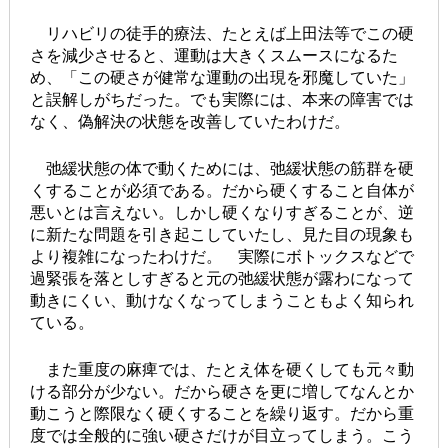
リハビリの徒手的療法、たとえば上田法等でこの硬
さを減少させると、運動は大きくスムースになるた
め、「この硬さが健常な運動の出現を邪魔していた」
と誤解しがちだった。でも実際には、本来の障害では
なく、偽解決の状態を改善していたわけだ。
弛緩状態の体で動くためには、弛緩状態の筋群を硬
くすることが必須である。だから硬くすること自体が
悪いとは言えない。しかし硬くなりすぎることが、逆
に新たな問題を引き起こしていたし、見た目の現象も
より複雑になったわけだ。 実際にボトックスなどで
過緊張を落としすぎると元の弛緩状態が露わになって
動きにくい、動けなくなってしまうこともよく知られ
ている。
また重度の麻痺では、たとえ体を硬くしても元々動
ける部分が少ない。だから硬さを更に増してなんとか
動こうと際限なく硬くすることを繰り返す。だから重
度では全般的に強い硬さだけが目立ってしまう。こう