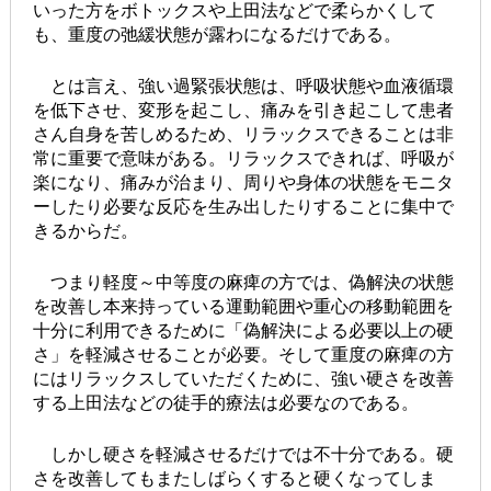
いった方をボトックスや上田法などで柔らかくして
も、重度の弛緩状態が露わになるだけである。
とは言え、強い過緊張状態は、呼吸状態や血液循環
を低下させ、変形を起こし、痛みを引き起こして患者
さん自身を苦しめるため、リラックスできることは非
常に重要で意味がある。リラックスできれば、呼吸が
楽になり、痛みが治まり、周りや身体の状態をモニタ
ーしたり必要な反応を生み出したりすることに集中で
きるからだ。
つまり軽度～中等度の麻痺の方では、偽解決の状態
を改善し本来持っている運動範囲や重心の移動範囲を
十分に利用できるために「偽解決による必要以上の硬
さ」を軽減させることが必要。そして重度の麻痺の方
にはリラックスしていただくために、強い硬さを改善
する上田法などの徒手的療法は必要なのである。
しかし硬さを軽減させるだけでは不十分である。硬
さを改善してもまたしばらくすると硬くなってしま