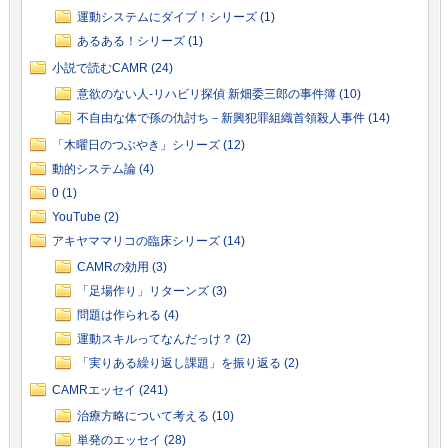
運動システムにダイブ！シリーズ (1)
あるある！シリーズ (1)
小説で読むCAMR (24)
意欲のない人-リハビリ探偵 新畑委三郎の事件簿 (10)
不自由な体で孫の仇討ち－新興犯罪組織首領殺人事件 (14)
「木曜日のつぶやき」シリーズ (12)
動的システム論 (4)
0 (1)
YouTube (2)
アキヤママリコの臨床シリーズ (14)
CAMRの効用 (3)
「足場作り」リターンズ (3)
問題は作られる (4)
運動スキルってなんだっけ？ (2)
「実りある繰り返し課題」を振り返る (2)
CAMRエッセイ (241)
治療方略について考える (10)
単発のエッセイ (28)