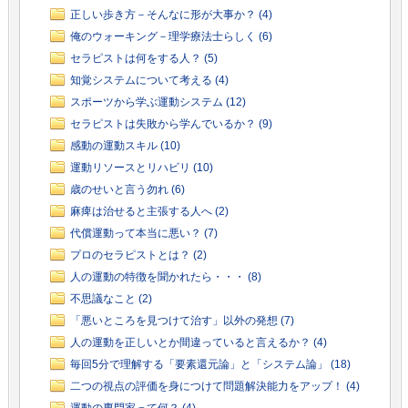
正しい歩き方－そんなに形が大事か？ (4)
俺のウォーキング－理学療法士らしく (6)
セラピストは何をする人？ (5)
知覚システムについて考える (4)
スポーツから学ぶ運動システム (12)
セラピストは失敗から学んでいるか？ (9)
感動の運動スキル (10)
運動リソースとリハビリ (10)
歳のせいと言う勿れ (6)
麻痺は治せると主張する人へ (2)
代償運動って本当に悪い？ (7)
プロのセラピストとは？ (2)
人の運動の特徴を聞かれたら・・・ (8)
不思議なこと (2)
「悪いところを見つけて治す」以外の発想 (7)
人の運動を正しいとか間違っていると言えるか？ (4)
毎回5分で理解する「要素還元論」と「システム論」 (18)
二つの視点の評価を身につけて問題解決能力をアップ！ (4)