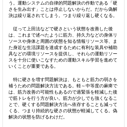
う。運動システムの自律的問題解決の作動である「硬
さを生み出す」ことは停止しないからだ。だから偽解
決は繰り返されてしまう。つまり繰り返し硬くなる。
従って上田法などで硬さという状態を改善した後
は、これまで述べたように筋力、持久力などの身体リ
ソースや身体と周囲の状態を知る情報リソース等、ま
た身近な生活課題を達成するために有利な装具や補助
具などの環境リソースを提供し、それらの運動リソー
スを十分に使いこなすための運動スキル学習を進めて
いくことが重要である。
特に硬さを増す問題解決は、もともと筋力の弱さを
補うための問題解決方法である。軽～中等度の麻痺で
は、筋力改善の可能性もあるので過緊張を軽減した後
で筋トレを行う方が良い。筋力が少しでも強くなるこ
とで、硬くする問題解決方法へ依存することも減って
くる、つまり持続的な硬さの状態が軽減してくる。偽
解決の状態を防げるわけだ。