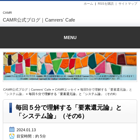
ホーム
|
RSSを購読 |
サイトマップ
CAMR
CAMR公式ブログ｜Camrers' Cafe
MENU
CAMR公式ブログ｜Camrers' Cafe
»
CAMRエッセイ
»
毎回5分で理解する「要素還元論」と
「システム論」
» 毎回５分で理解する「要素還元論」と「システム論」（その6）
毎回５分で理解する「要素還元論」と
「システム論」（その6）
2024.01.13
目安時間：
約 5分