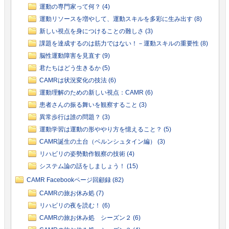
運動の専門家って何？ (4)
運動リソースを増やして、運動スキルを多彩に生み出す (8)
新しい視点を身につけることの難しさ (3)
課題を達成するのは筋力ではない！－運動スキルの重要性 (8)
脳性運動障害を見直す (9)
君たちはどう生きるか (5)
CAMRは状況変化の技法 (6)
運動理解のための新しい視点：CAMR (6)
患者さんの振る舞いを観察すること (3)
異常歩行は誰の問題？ (3)
運動学習は運動の形ややり方を憶えること？ (5)
CAMR誕生の土台（ベルンシュタイン編） (3)
リハビリの姿勢動作観察の技術 (4)
システム論の話をしましょう！ (15)
CAMR Facebookページ回顧録 (82)
CAMRの旅お休み処 (7)
リハビリの夜を読む！ (6)
CAMRの旅お休み処 シーズン２ (6)