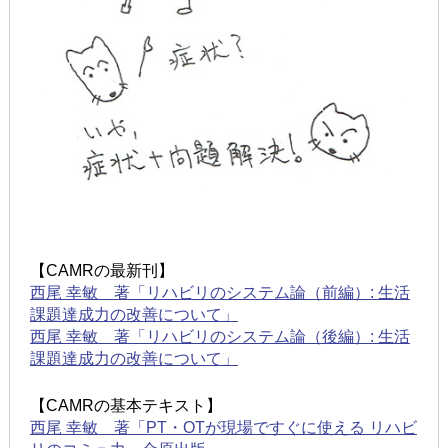
【CAMRの最新刊】
西尾 幸敏 著「リハビリのシステム論（前編）: 生活
課題達成力の改善について」
西尾 幸敏 著「リハビリのシステム論（後編）: 生活
課題達成力の改善について」
【CAMRの基本テキスト】
西尾 幸敏 著「PT・OTが現場ですぐに使える リハビ