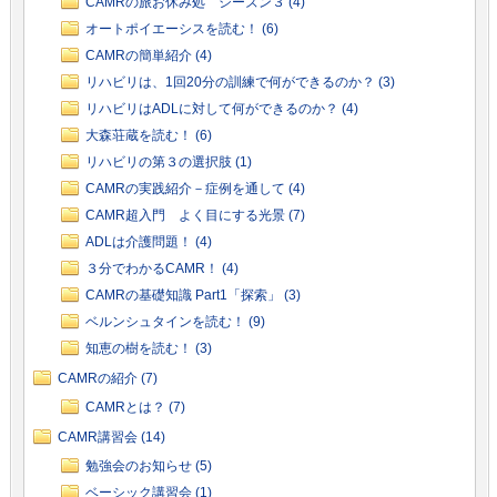
CAMRの旅お休み処 シーズン３ (4)
オートポイエーシスを読む！ (6)
CAMRの簡単紹介 (4)
リハビリは、1回20分の訓練で何ができるのか？ (3)
リハビリはADLに対して何ができるのか？ (4)
大森荘蔵を読む！ (6)
リハビリの第３の選択肢 (1)
CAMRの実践紹介－症例を通して (4)
CAMR超入門 よく目にする光景 (7)
ADLは介護問題！ (4)
３分でわかるCAMR！ (4)
CAMRの基礎知識 Part1「探索」 (3)
ベルンシュタインを読む！ (9)
知恵の樹を読む！ (3)
CAMRの紹介 (7)
CAMRとは？ (7)
CAMR講習会 (14)
勉強会のお知らせ (5)
ベーシック講習会 (1)