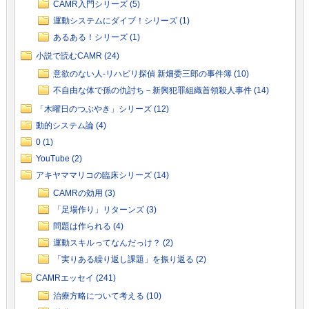
CAMR入門シリーズ (5)
運動システムにダイブ！シリーズ (1)
あるある！シリーズ (1)
小説で読むCAMR (24)
意欲のない人-リハビリ探偵 新畑委三郎の事件簿 (10)
不自由な体で孫の仇討ち－新興犯罪組織首領殺人事件 (14)
「木曜日のつぶやき」シリーズ (12)
動的システム論 (4)
0 (1)
YouTube (2)
アキヤママリコの臨床シリーズ (14)
CAMRの効用 (3)
「足場作り」リターンズ (3)
問題は作られる (4)
運動スキルってなんだっけ？ (2)
「実りある繰り返し課題」を振り返る (2)
CAMRエッセイ (241)
治療方略について考える (10)