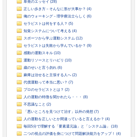
単発のエッセイ (28)
正しい歩き方－そんなに形が大事か？ (4)
俺のウォーキング－理学療法士らしく (6)
セラピストは何をする人？ (5)
知覚システムについて考える (4)
スポーツから学ぶ運動システム (12)
セラピストは失敗から学んでいるか？ (9)
感動の運動スキル (10)
運動リソースとリハビリ (10)
歳のせいと言う勿れ (6)
麻痺は治せると主張する人へ (2)
代償運動って本当に悪い？ (7)
プロのセラピストとは？ (2)
人の運動の特徴を聞かれたら・・・ (8)
不思議なこと (2)
「悪いところを見つけて治す」以外の発想 (7)
人の運動を正しいとか間違っていると言えるか？ (4)
毎回5分で理解する「要素還元論」と「システム論」 (18)
二つの視点の評価を身につけて問題解決能力をアップ！ (4)