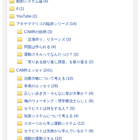
動的システム論 (4)
0 (1)
YouTube (2)
アキヤママリコの臨床シリーズ (14)
CAMRの効用 (3)
「足場作り」リターンズ (3)
問題は作られる (4)
運動スキルってなんだっけ？ (2)
「実りある繰り返し課題」を振り返る (2)
CAMRエッセイ (241)
治療方略について考える (10)
単発のエッセイ (28)
正しい歩き方－そんなに形が大事か？ (4)
俺のウォーキング－理学療法士らしく (6)
セラピストは何をする人？ (5)
知覚システムについて考える (4)
スポーツから学ぶ運動システム (12)
セラピストは失敗から学んでいるか？ (9)
感動の運動スキル (10)