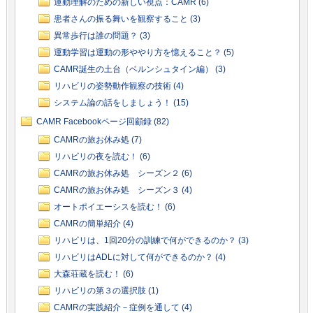
運動理解のための新しい視点：CAMR (6)
患者さんの振る舞いを観察すること (3)
異常歩行は誰の問題？ (3)
運動学習は運動の形ややり方を憶えること？ (5)
CAMR誕生の土台（ベルンシュタイン編） (3)
リハビリの姿勢動作観察の技術 (4)
システム論の話をしましょう！ (15)
CAMR Facebookページ回顧録 (82)
CAMRの旅お休み処 (7)
リハビリの夜を読む！ (6)
CAMRの旅お休み処 シーズン２ (6)
CAMRの旅お休み処 シーズン３ (4)
オートポイエーシスを読む！ (6)
CAMRの簡単紹介 (4)
リハビリは、1回20分の訓練で何ができるのか？ (3)
リハビリはADLに対して何ができるのか？ (4)
大森荘蔵を読む！ (6)
リハビリの第３の選択肢 (1)
CAMRの実践紹介－症例を通して (4)