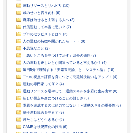
運動リソースとリハビリ (10)
歳のせいと言う勿れ (6)
麻痺は治せると主張する人へ (2)
代償運動って本当に悪い？ (7)
プロのセラピストとは？ (2)
人の運動の特徴を聞かれたら・・・ (8)
不思議なこと (2)
「悪いところを見つけて治す」以外の発想 (7)
人の運動を正しいとか間違っていると言えるか？ (4)
毎回5分で理解する「要素還元論」と「システム論」 (18)
二つの視点の評価を身につけて問題解決能力をアップ！ (4)
運動の専門家って何？ (4)
運動リソースを増やして、運動スキルを多彩に生み出す (8)
新しい視点を身につけることの難しさ (3)
課題を達成するのは筋力ではない！－運動スキルの重要性 (8)
脳性運動障害を見直す (9)
君たちはどう生きるか (5)
CAMRは状況変化の技法 (6)