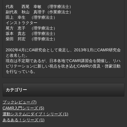
代表 西尾 幸敏 （理学療法士）
副代表 秋山 真理子（作業療法士）
田上 幸生 （理学療法士）
インストラクター
尾方 恵子 （理学療法士）
坂本 貴志 （理学療法士）
柴田 邦宏 （理学療法士）
2002年4月にCA研究会として発足し、2013年1月にCAMR研究会
と改名した。
現在は不定期であるが、日本各地でCAMR講習会を開催し、リハ
ビリテーションに新しい視点を吹き込むCAMRの普及・啓蒙活動
を行なっている。
カテゴリー
ブックレビュー (7)
CAMR入門シリーズ (5)
運動システムにダイブ！シリーズ (1)
あるある！シリーズ (1)