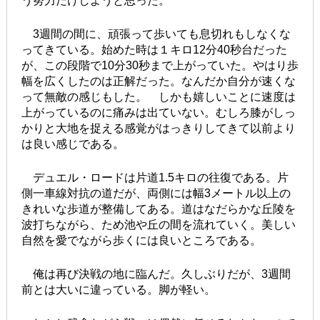
う努力だけしようと思った。
3週間の間に、頑張って歩いても息切れもしなくな
ってきている。始めた時は１キロ12分40秒台だった
が、この段階で10分30秒まで上がっていた。やはり歩
幅を広くしたのは正解だった。なんだか自分が速くな
って無敵の感じもした。 しかも嬉しいことに速度は
上がっているのに痛みは出ていない。むしろ膝がしっ
かりと大地を捉える感覚がはっきりしてきて以前より
は良い感じである。
デュエル・ロードは片道1.5キロの往復である。片
側一車線対抗の道だが、両側には幅3メートル以上の
きれいな歩道が整備してある。道はなだらかな丘陵を
波打ちながら、ため池や丘の間を流れていく。美しい
自然を愛でながら歩くには良いところである。
俺は再び決戦の地に臨んだ。久しぶりだが、3週間
前とは大いに違っている。脚が軽い。