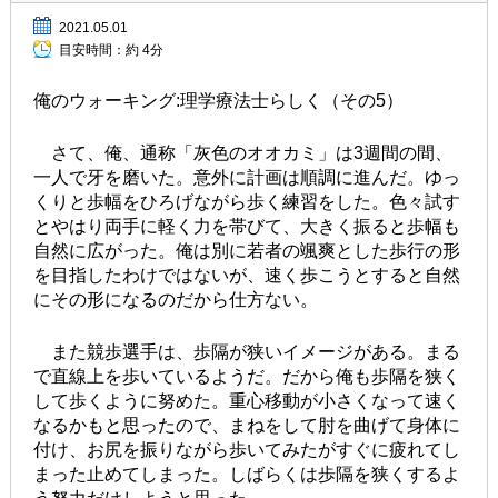
2021.05.01
目安時間：
約 4分
俺のウォーキング:理学療法士らしく（その5）
さて、俺、通称「灰色のオオカミ」は3週間の間、
一人で牙を磨いた。意外に計画は順調に進んだ。ゆっ
くりと歩幅をひろげながら歩く練習をした。色々試す
とやはり両手に軽く力を帯びて、大きく振ると歩幅も
自然に広がった。俺は別に若者の颯爽とした歩行の形
を目指したわけではないが、速く歩こうとすると自然
にその形になるのだから仕方ない。
また競歩選手は、歩隔が狭いイメージがある。まる
で直線上を歩いているようだ。だから俺も歩隔を狭く
して歩くように努めた。重心移動が小さくなって速く
なるかもと思ったので、まねをして肘を曲げて身体に
付け、お尻を振りながら歩いてみたがすぐに疲れてし
まった止めてしまった。しばらくは歩隔を狭くするよ