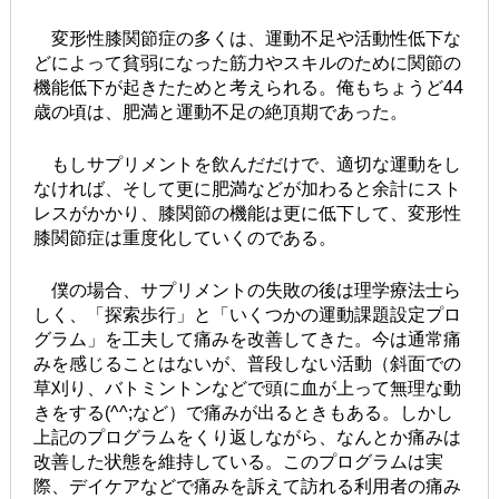
変形性膝関節症の多くは、運動不足や活動性低下な
どによって貧弱になった筋力やスキルのために関節の
機能低下が起きたためと考えられる。俺もちょうど44
歳の頃は、肥満と運動不足の絶頂期であった。
もしサプリメントを飲んだだけで、適切な運動をし
なければ、そして更に肥満などが加わると余計にスト
レスがかかり、膝関節の機能は更に低下して、変形性
膝関節症は重度化していくのである。
僕の場合、サプリメントの失敗の後は理学療法士ら
しく、「探索歩行」と「いくつかの運動課題設定プロ
グラム」を工夫して痛みを改善してきた。今は通常痛
みを感じることはないが、普段しない活動（斜面での
草刈り、バトミントンなどで頭に血が上って無理な動
きをする(^^;など）で痛みが出るときもある。しかし
上記のプログラムをくり返しながら、なんとか痛みは
改善した状態を維持している。このプログラムは実
際、デイケアなどで痛みを訴えて訪れる利用者の痛み