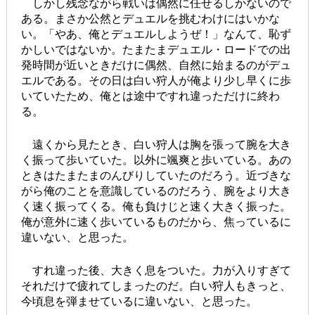
しかし残念ながら戦いは偶然に任せるしかないので
ある。まさか公然とデュエルを挑むわけにはいかな
い。「やあ、俺とデュエルしようぜ！」なんて、恥ず
かしいではないか。たまたまデュエル・ロードでの出
発時間が近いときだけに偶然、自然に始まるのがデュ
エルである。その日は白い狩人が俺より少し早くに歩
いていたため、俺とは途中ですれ違っただけに終わ
る。
遠くから見たとき、白い狩人は胸を張って腕を大き
く振って歩いていた。以外に颯爽と歩いている。あの
ときはたまたまのんびりしていたのだろう。近づきな
がら俺のことを意識しているのだろう、腕をより大き
く速く振ってくる。俺も負けじと速く大きく振った。
俺が意外に速く歩いているものだから、焦っているに
違いない、と思った。
すれ違った後、大きく息をついた。力が入りすぎて
それだけで疲れてしまったのだ。白い狩人もきっと、
今頃息を弾ませているに違いない、と思った。