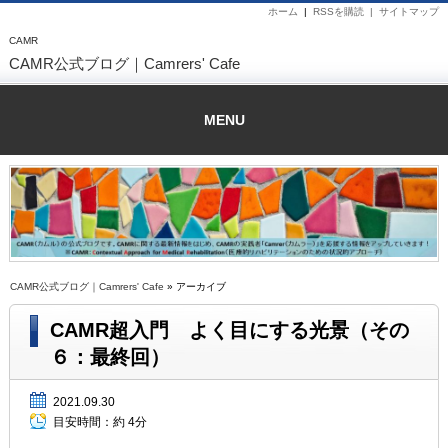
ホーム
|
RSSを購読 |
サイトマップ
CAMR
CAMR公式ブログ｜Camrers' Cafe
MENU
CAMR公式ブログ｜Camrers' Cafe
» アーカイブ
CAMR超入門 よく目にする光景（その
６：最終回）
2021.09.30
目安時間：
約 4分