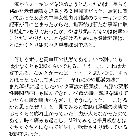
俺がウォーキングを始めようと思ったのは、長らく
務めた老健施設を退職する２週間前だった。居間に置
いてあった女房の中年女性向け雑誌のウォーキングの
記事が目にとまったからだ。退職後は新たな事業に取
り組むつもりであったが、やはり気になるのは健康の
ことだ。やりたいことを続けるためにも健康問題は、
とにかくとり組むべき重要課題である。
何しろずっと高血圧の状態である。いつ測っても上
は少なくとも150くらいである。「うーむ、これは大
変である。なんとかせねば・・・」と思いつつ、ずっ
とほったらかしてきた(^^; それにやや肥満気味(^^;
また30代に起こしたバイク事故の怪我後、右膝の変形
性膝関節症にも悩んできた。44歳の時、階段を降りて
いたら右膝が膝折れを起こしそうになった。「こける
かと思ったぜ！」と、見てみると右膝は浮腫の状態で
ぷっくらと膨れ上がっていた。力が入らなかったので
ある。時々痛みも起こし、MRIでみると半月板などは
ぐちゃぐちゃになって消失し、軟骨もすり減っている
状態であった。