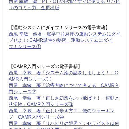
西尾 幸敏 著「PT・OTが現場ですぐに使える リハビ
リのコミュ力」金原出版
【運動システムにダイブ！シリーズの電子書籍】
西尾 幸敏 他著「脳卒中片麻痺の運動システムにダイ
ブせよ！: CAMR誕生の秘密」運動システムにダイ
ブ！シリーズ①
【CAMR入門シリーズの電子書籍】
西尾 幸敏 著「システム論の話をしましょう！」C
AMR入門シリーズ①
西尾 幸敏 著「治療方略について考える」CAMR入
門シリーズ②
西尾 幸敏 著「正しさ幻想をぶっ飛ばせ！：運動と
状況性」CAMR入門シリーズ③
西尾 幸敏 著「正しい歩き方？：俺のウォーキン
グ」CAMR入門シリーズ④
西尾 幸敏 著「リハビリの限界？：セラピストは何