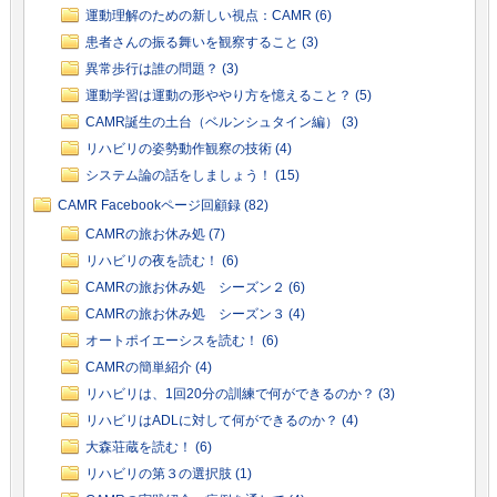
運動理解のための新しい視点：CAMR (6)
患者さんの振る舞いを観察すること (3)
異常歩行は誰の問題？ (3)
運動学習は運動の形ややり方を憶えること？ (5)
CAMR誕生の土台（ベルンシュタイン編） (3)
リハビリの姿勢動作観察の技術 (4)
システム論の話をしましょう！ (15)
CAMR Facebookページ回顧録 (82)
CAMRの旅お休み処 (7)
リハビリの夜を読む！ (6)
CAMRの旅お休み処 シーズン２ (6)
CAMRの旅お休み処 シーズン３ (4)
オートポイエーシスを読む！ (6)
CAMRの簡単紹介 (4)
リハビリは、1回20分の訓練で何ができるのか？ (3)
リハビリはADLに対して何ができるのか？ (4)
大森荘蔵を読む！ (6)
リハビリの第３の選択肢 (1)