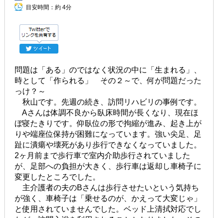
目安時間：
約 4分
問題は「ある」のではなく状況の中に「生まれる」、
時として「作られる」 その２～で、何が問題だった
っけ？～
秋山です。先週の続き、訪問リハビリの事例です。
Aさんは体調不良から臥床時間が長くなり、現在ほ
ぼ寝たきりです。仰臥位の形で拘縮が進み、起き上が
りや端座位保持が困難になっています。強い尖足、足
趾に潰瘍や壊死があり歩行できなくなっていました。
2ヶ月前まで歩行車で室内介助歩行されていました
が、足部への負担が大きく、歩行車は返却し車椅子に
変更したところでした。
主介護者の夫のBさんは歩行させたいという気持ち
が強く、車椅子は「乗せるのが、かえって大変じゃ」
と使用されていませんでした。ベッド上清拭対応でし