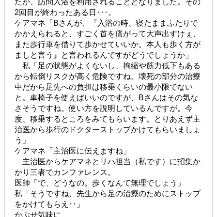
たが、訪問入浴を利用されることとなりました。その
2回目が終わったある日･･･。
ケアマネ「Bさんが、『入浴の時、寝たままふたりで
かかえられると、すごく首を痛がって大声出すけぇ、
また歩行車を借りて歩かせていいか。本人も歩く方が
ましと言う』と言われるんですがどうでしょうか」
私「足の状態がよくないし、拘縮や筋力低下もある
から転倒リスクが高く危険ですね。壊死の部分の治療
中だから足先への負担は移乗くらいの最小限でない
と。車椅子を使えばいいのですが、Bさんはその気な
さそうですね。使い方を説明しているんですが。今
度、移乗するところをみてもらいます。とりあえず主
治医から歩行のドクターストップかけてもらいましょ
う」
ケアマネ「主治医に伝えますね」
主治医からケアマネとリハ担当（私です）に招集か
かり三者でカンファレンス。
医師「で、どうなの。歩くなんて無理でしょう」
私「そうですね、先生から足の治療のためにストップ
をかけてもらえ･･」
かぶせ気味に