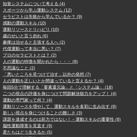
知覚システムについて考える (4)
スポーツから学ぶ運動システム (12)
セラピストは失敗から学んでいるか？ (9)
感動の運動スキル (10)
運動リソースとリハビリ (10)
歳のせいと言う勿れ (6)
麻痺は治せると主張する人へ (2)
代償運動って本当に悪い？ (7)
プロのセラピストとは？ (2)
人の運動の特徴を聞かれたら・・・ (8)
不思議なこと (2)
「悪いところを見つけて治す」以外の発想 (7)
人の運動を正しいとか間違っていると言えるか？ (4)
毎回5分で理解する「要素還元論」と「システム論」 (18)
二つの視点の評価を身につけて問題解決能力をアップ！ (4)
運動の専門家って何？ (4)
運動リソースを増やして、運動スキルを多彩に生み出す (8)
新しい視点を身につけることの難しさ (3)
課題を達成するのは筋力ではない！－運動スキルの重要性 (8)
脳性運動障害を見直す (9)
君たちはどう生きるか (5)