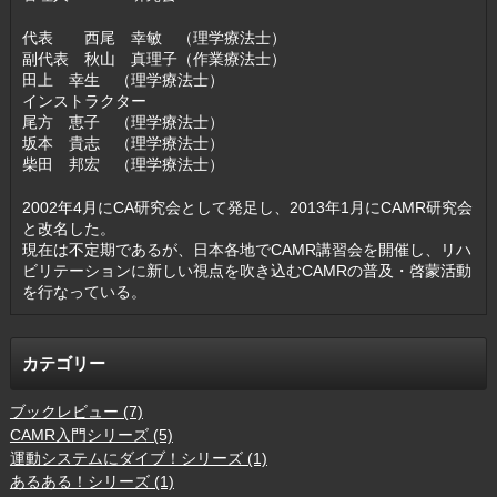
代表 西尾 幸敏 （理学療法士）
副代表 秋山 真理子（作業療法士）
田上 幸生 （理学療法士）
インストラクター
尾方 恵子 （理学療法士）
坂本 貴志 （理学療法士）
柴田 邦宏 （理学療法士）
2002年4月にCA研究会として発足し、2013年1月にCAMR研究会
と改名した。
現在は不定期であるが、日本各地でCAMR講習会を開催し、リハ
ビリテーションに新しい視点を吹き込むCAMRの普及・啓蒙活動
を行なっている。
カテゴリー
ブックレビュー (7)
CAMR入門シリーズ (5)
運動システムにダイブ！シリーズ (1)
あるある！シリーズ (1)