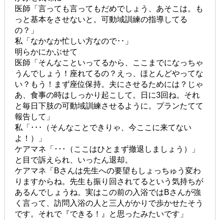
医師「言っても言ってもだめでしょう、あそこは。も
っと基本をさせないと。可動域訓練の指導してる
の？」
私「なかなか忙しい方なので･･」
明らかにかぶせて
医師「そんなこといってるから、ここまでになっちゃ
うんでしょう！座れてるの？えっ、ほとんどやってな
い？もう！まず座位保持。夫にさせるためには？じゃ
あ、食事の時はしっかり起こして。日に3回ね。それ
と毎日下肢の可動域訓練させるように。プランたてて
報告して」
私「･･･（そんなことできりゃ、今ここに来てない
よ！）」
ケアマネ「･･･（ここはひとまず撤退しましょう）」
と目で訴えられ、いったん退却。
ケアマネ「Bさんは先生への要望もしょっちゅう変わ
りますからね。先生も振り回されてるという気持ちが
あるんでしょうね。実はこの前の入浴ではBさんが強
く言って、訪問入浴の人と三人がかりで歩かせたそう
です。それで『できる！』と思ったみたいです」