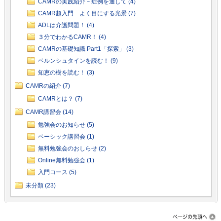
CAMRの実践紹介－症例を通して (4)
CAMR超入門 よく目にする光景 (7)
ADLは介護問題！ (4)
３分でわかるCAMR！ (4)
CAMRの基礎知識 Part1「探索」 (3)
ベルンシュタインを読む！ (9)
知恵の樹を読む！ (3)
CAMRの紹介 (7)
CAMRとは？ (7)
CAMR講習会 (14)
勉強会のお知らせ (5)
ベーシック講習会 (1)
無料勉強会のおしらせ (2)
Online無料勉強会 (1)
入門コース (5)
未分類 (23)