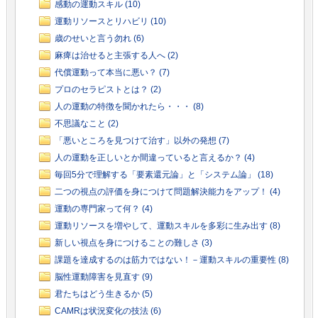
感動の運動スキル (10)
運動リソースとリハビリ (10)
歳のせいと言う勿れ (6)
麻痺は治せると主張する人へ (2)
代償運動って本当に悪い？ (7)
プロのセラピストとは？ (2)
人の運動の特徴を聞かれたら・・・ (8)
不思議なこと (2)
「悪いところを見つけて治す」以外の発想 (7)
人の運動を正しいとか間違っていると言えるか？ (4)
毎回5分で理解する「要素還元論」と「システム論」 (18)
二つの視点の評価を身につけて問題解決能力をアップ！ (4)
運動の専門家って何？ (4)
運動リソースを増やして、運動スキルを多彩に生み出す (8)
新しい視点を身につけることの難しさ (3)
課題を達成するのは筋力ではない！－運動スキルの重要性 (8)
脳性運動障害を見直す (9)
君たちはどう生きるか (5)
CAMRは状況変化の技法 (6)