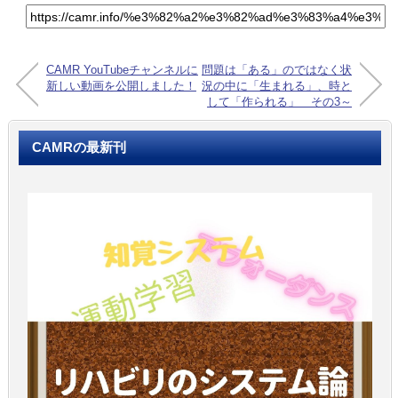
CAMR YouTubeチャンネルに
問題は「ある」のではなく状
新しい動画を公開しました！
況の中に「生まれる」、時と
して「作られる」 その3～
誰の問題か？それが問題だ！
CAMRの最新刊