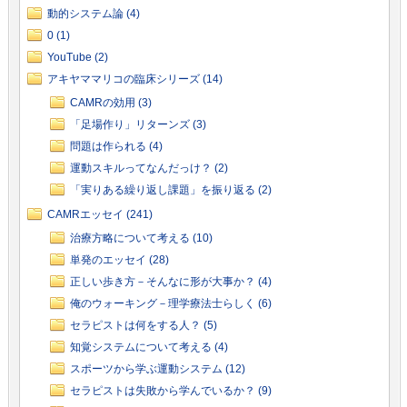
動的システム論 (4)
0 (1)
YouTube (2)
アキヤママリコの臨床シリーズ (14)
CAMRの効用 (3)
「足場作り」リターンズ (3)
問題は作られる (4)
運動スキルってなんだっけ？ (2)
「実りある繰り返し課題」を振り返る (2)
CAMRエッセイ (241)
治療方略について考える (10)
単発のエッセイ (28)
正しい歩き方－そんなに形が大事か？ (4)
俺のウォーキング－理学療法士らしく (6)
セラピストは何をする人？ (5)
知覚システムについて考える (4)
スポーツから学ぶ運動システム (12)
セラピストは失敗から学んでいるか？ (9)