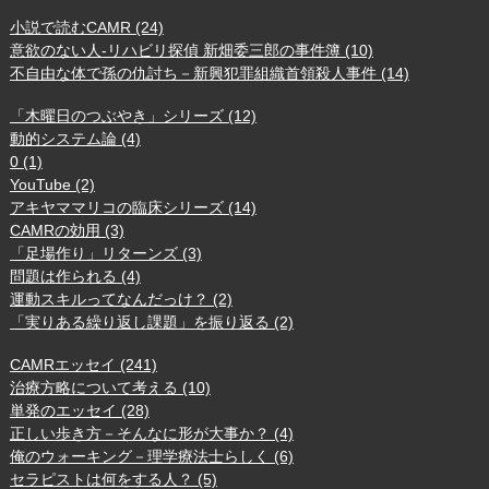
小説で読むCAMR (24)
意欲のない人-リハビリ探偵 新畑委三郎の事件簿 (10)
不自由な体で孫の仇討ち－新興犯罪組織首領殺人事件 (14)
「木曜日のつぶやき」シリーズ (12)
動的システム論 (4)
0 (1)
YouTube (2)
アキヤママリコの臨床シリーズ (14)
CAMRの効用 (3)
「足場作り」リターンズ (3)
問題は作られる (4)
運動スキルってなんだっけ？ (2)
「実りある繰り返し課題」を振り返る (2)
CAMRエッセイ (241)
治療方略について考える (10)
単発のエッセイ (28)
正しい歩き方－そんなに形が大事か？ (4)
俺のウォーキング－理学療法士らしく (6)
セラピストは何をする人？ (5)