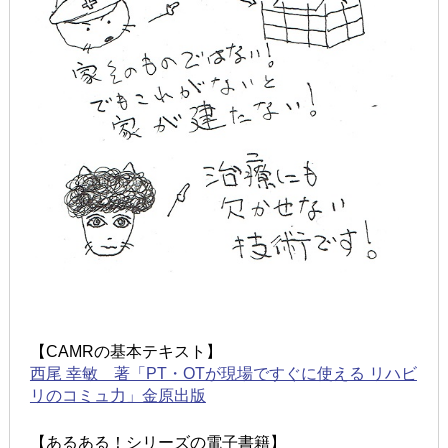
【CAMRの基本テキスト】
西尾 幸敏 著「PT・OTが現場ですぐに使える リハビ
リのコミュ力」金原出版
【あるある！シリーズの電子書籍】