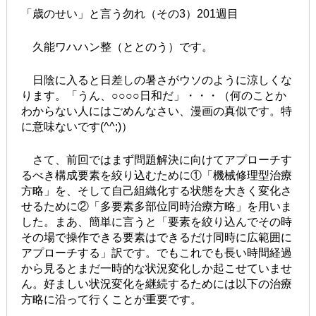
「歳のせい」と言う勿れ（その3）201週目
久能ワハハン整（ととのう）です。
日陰に入ると日差しの暑さがウソのように涼しくな
ります。「うん、○○○○日和だ」・・・（何のことか
わからない人にはごめんなさい、漫画の真似です。特
に意味ないです(^^;)）
さて、前回ではまず問題解決に向けてアプローチす
るべき構成要素を絞り込むために①「機械修理型治療
方略」を、そして自己組織化する状態を大きく変化さ
せるために②「多要素多部位同時治療方略」を用いま
した。まあ、簡単に言うと「要素を絞り込んでその時
その場で操作できる要素はできるだけ同時に広範囲に
アプローチする」訳です。でもこれでも長い時間経過
から見るとまだ一時的な状況変化しか起こせていませ
ん。好ましい状況変化を継続するためには以下の治療
方略に沿って行くことが重要です。