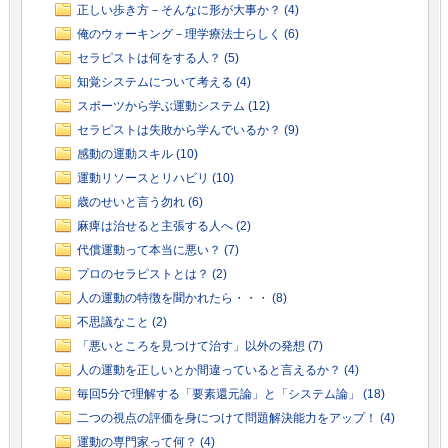
正しい歩き方－そんなに形が大事か？ (4)
俺のウォーキング－理学療法士らしく (6)
セラピストは何をする人？ (5)
知覚システムについて考える (4)
スポーツから学ぶ運動システム (12)
セラピストは失敗から学んでいるか？ (9)
感動の運動スキル (10)
運動リソースとリハビリ (10)
歳のせいと言う勿れ (6)
麻痺は治せると主張する人へ (2)
代償運動って本当に悪い？ (7)
プロのセラピストとは？ (2)
人の運動の特徴を聞かれたら・・・ (8)
不思議なこと (2)
「悪いところを見つけて治す」以外の発想 (7)
人の運動を正しいとか間違っていると言えるか？ (4)
毎回5分で理解する「要素還元論」と「システム論」 (18)
二つの視点の評価を身につけて問題解決能力をアップ！ (4)
運動の専門家って何？ (4)