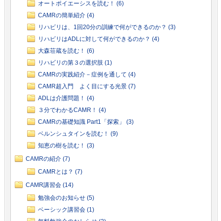
オートポイエーシスを読む！ (6)
CAMRの簡単紹介 (4)
リハビリは、1回20分の訓練で何ができるのか？ (3)
リハビリはADLに対して何ができるのか？ (4)
大森荘蔵を読む！ (6)
リハビリの第３の選択肢 (1)
CAMRの実践紹介－症例を通して (4)
CAMR超入門 よく目にする光景 (7)
ADLは介護問題！ (4)
３分でわかるCAMR！ (4)
CAMRの基礎知識 Part1「探索」 (3)
ベルンシュタインを読む！ (9)
知恵の樹を読む！ (3)
CAMRの紹介 (7)
CAMRとは？ (7)
CAMR講習会 (14)
勉強会のお知らせ (5)
ベーシック講習会 (1)