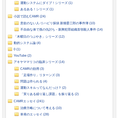
運動システムにダイブ！シリーズ (1)
あるある！シリーズ (1)
小説で読むCAMR (24)
意欲のない人-リハビリ探偵 新畑委三郎の事件簿 (10)
不自由な体で孫の仇討ち－新興犯罪組織首領殺人事件 (14)
「木曜日のつぶやき」シリーズ (12)
動的システム論 (4)
0 (1)
YouTube (2)
アキヤママリコの臨床シリーズ (14)
CAMRの効用 (3)
「足場作り」リターンズ (3)
問題は作られる (4)
運動スキルってなんだっけ？ (2)
「実りある繰り返し課題」を振り返る (2)
CAMRエッセイ (241)
治療方略について考える (10)
単発のエッセイ (28)