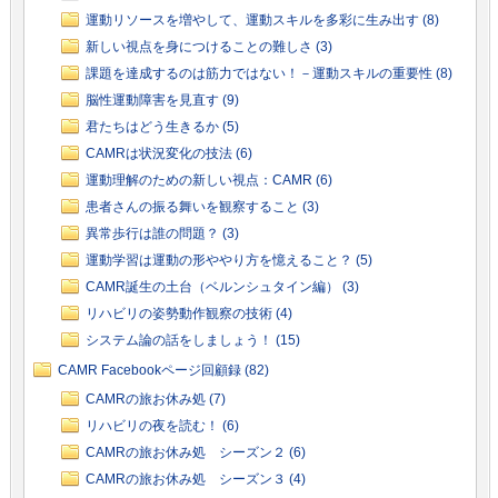
運動リソースを増やして、運動スキルを多彩に生み出す (8)
新しい視点を身につけることの難しさ (3)
課題を達成するのは筋力ではない！－運動スキルの重要性 (8)
脳性運動障害を見直す (9)
君たちはどう生きるか (5)
CAMRは状況変化の技法 (6)
運動理解のための新しい視点：CAMR (6)
患者さんの振る舞いを観察すること (3)
異常歩行は誰の問題？ (3)
運動学習は運動の形ややり方を憶えること？ (5)
CAMR誕生の土台（ベルンシュタイン編） (3)
リハビリの姿勢動作観察の技術 (4)
システム論の話をしましょう！ (15)
CAMR Facebookページ回顧録 (82)
CAMRの旅お休み処 (7)
リハビリの夜を読む！ (6)
CAMRの旅お休み処 シーズン２ (6)
CAMRの旅お休み処 シーズン３ (4)