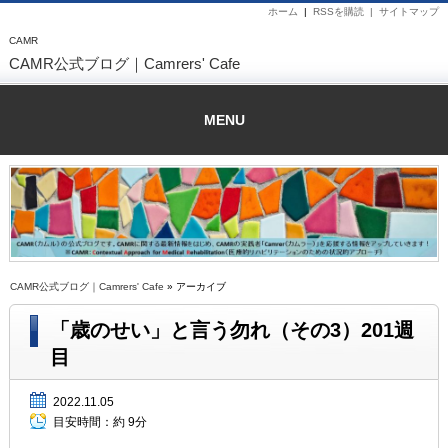
ホーム
|
RSSを購読 |
サイトマップ
CAMR
CAMR公式ブログ｜Camrers' Cafe
MENU
CAMR公式ブログ｜Camrers' Cafe
» アーカイブ
「歳のせい」と言う勿れ（その3）201週
目
2022.11.05
目安時間：
約 9分