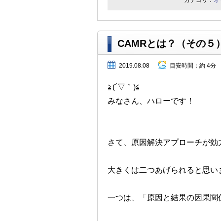
カテゴリ：
オ
CAMRとは？（その５
2019.08.08
目安時間：
約 4分
≧(´▽｀)≦
みなさん、ハローです！
さて、原因解決アプローチが効
大きくは二つあげられると思い
一つは、「原因と結果の因果関