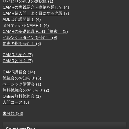
リハビリの第３の選択肢 (1)
CAMRの実践紹介－症例を通して (4)
CAMR超入門 よく目にする光景 (7)
ADLは介護問題！ (4)
３分でわかるCAMR！ (4)
CAMRの基礎知識 Part1「探索」 (3)
ベルンシュタインを読む！ (9)
知恵の樹を読む！ (3)
CAMRの紹介 (7)
CAMRとは？ (7)
CAMR講習会 (14)
勉強会のお知らせ (5)
ベーシック講習会 (1)
無料勉強会のおしらせ (2)
Online無料勉強会 (1)
入門コース (5)
未分類 (23)
Count per Day