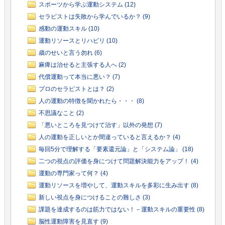
スポーツから学ぶ運動システム (12)
セラピストは失敗から学んでいるか？ (9)
感動の運動スキル (10)
運動リソースとリハビリ (10)
歳のせいと言う勿れ (6)
麻痺は治せると主張する人へ (2)
代償運動って本当に悪い？ (7)
プロのセラピストとは？ (2)
人の運動の特徴を聞かれたら・・・ (8)
不思議なこと (2)
「悪いところを見つけて治す」以外の発想 (7)
人の運動を正しいとか間違っていると言えるか？ (4)
毎回5分で理解する「要素還元論」と「システム論」 (18)
二つの視点の評価を身につけて問題解決能力をアップ！ (4)
運動の専門家って何？ (4)
運動リソースを増やして、運動スキルを多彩に生み出す (8)
新しい視点を身につけることの難しさ (3)
課題を達成するのは筋力ではない！－運動スキルの重要性 (8)
脳性運動障害を見直す (9)