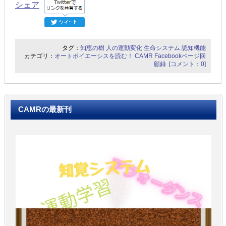
シェア
タグ：
知恵の樹
人の運動変化
生命システム
認知機能
カテゴリ：
オートポイエーシスを読む！
CAMR Facebookページ回
顧録
[コメント：0]
CAMRの最新刊