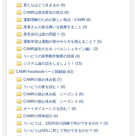
君たちはどう生きるか (5)
CAMRは状況変化の技法 (6)
運動理解のための新しい視点：CAMR (6)
患者さんの振る舞いを観察すること (3)
異常歩行は誰の問題？ (3)
運動学習は運動の形ややり方を憶えること？ (5)
CAMR誕生の土台（ベルンシュタイン編） (3)
リハビリの姿勢動作観察の技術 (4)
システム論の話をしましょう！ (15)
CAMR Facebookページ回顧録 (82)
CAMRの旅お休み処 (7)
リハビリの夜を読む！ (6)
CAMRの旅お休み処 シーズン２ (6)
CAMRの旅お休み処 シーズン３ (4)
オートポイエーシスを読む！ (6)
CAMRの簡単紹介 (4)
リハビリは、1回20分の訓練で何ができるのか？ (3)
リハビリはADLに対して何ができるのか？ (4)