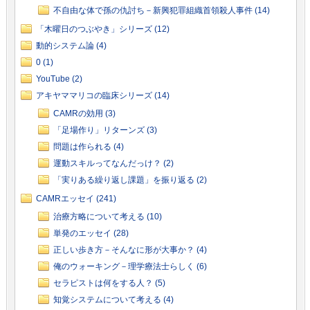
不自由な体で孫の仇討ち－新興犯罪組織首領殺人事件 (14)
「木曜日のつぶやき」シリーズ (12)
動的システム論 (4)
0 (1)
YouTube (2)
アキヤママリコの臨床シリーズ (14)
CAMRの効用 (3)
「足場作り」リターンズ (3)
問題は作られる (4)
運動スキルってなんだっけ？ (2)
「実りある繰り返し課題」を振り返る (2)
CAMRエッセイ (241)
治療方略について考える (10)
単発のエッセイ (28)
正しい歩き方－そんなに形が大事か？ (4)
俺のウォーキング－理学療法士らしく (6)
セラピストは何をする人？ (5)
知覚システムについて考える (4)