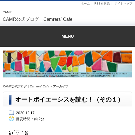
ホーム
|
RSSを購読 |
サイトマップ
CAMR
CAMR公式ブログ｜Camrers' Cafe
MENU
CAMR公式ブログ｜Camrers' Cafe
» アーカイブ
オートポイエーシスを読む！（その１）
2020.12.17
目安時間：
約 2分
≧(´▽｀)≦