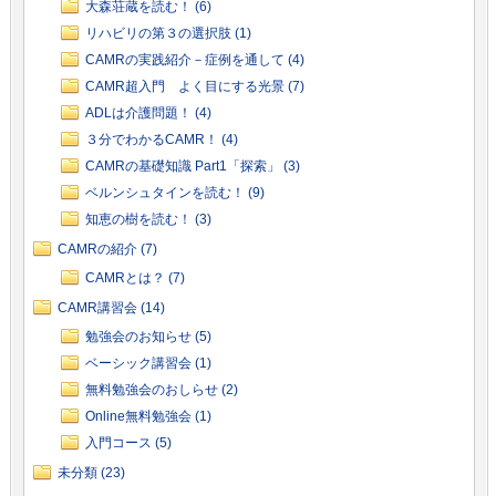
大森荘蔵を読む！ (6)
リハビリの第３の選択肢 (1)
CAMRの実践紹介－症例を通して (4)
CAMR超入門 よく目にする光景 (7)
ADLは介護問題！ (4)
３分でわかるCAMR！ (4)
CAMRの基礎知識 Part1「探索」 (3)
ベルンシュタインを読む！ (9)
知恵の樹を読む！ (3)
CAMRの紹介 (7)
CAMRとは？ (7)
CAMR講習会 (14)
勉強会のお知らせ (5)
ベーシック講習会 (1)
無料勉強会のおしらせ (2)
Online無料勉強会 (1)
入門コース (5)
未分類 (23)