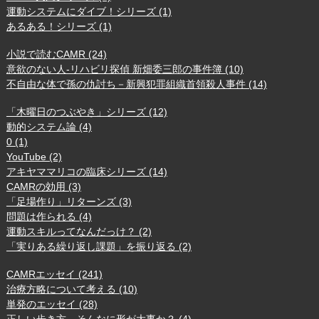
運動システムにダイブ！シリーズ (1)
あるある！シリーズ (1)
小説で読むCAMR (24)
意欲のない人-リハビリ探偵 新畑委三郎の事件簿 (10)
不自由な体で孫の仇討ち－新興犯罪組織首領殺人事件 (14)
「木曜日のつぶやき」シリーズ (12)
動的システム論 (4)
0 (1)
YouTube (2)
アキヤママリコの臨床シリーズ (14)
CAMRの効用 (3)
「足場作り」リターンズ (3)
問題は作られる (4)
運動スキルってなんだっけ？ (2)
「実りある繰り返し課題」を振り返る (2)
CAMRエッセイ (241)
治療方略について考える (10)
単発のエッセイ (28)
正しい歩き方－そんなに形が大事か？ (4)