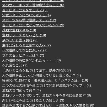
俺のウォーキング－理学療法士らしく (6)
セラピストは何をする人？ (5)
知覚システムについて考える (4)
スポーツから学ぶ運動システム (12)
セラピストは失敗から学んでいるか？ (9)
感動の運動スキル (10)
運動リソースとリハビリ (10)
歳のせいと言う勿れ (6)
麻痺は治せると主張する人へ (2)
代償運動って本当に悪い？ (7)
プロのセラピストとは？ (2)
人の運動の特徴を聞かれたら・・・ (8)
不思議なこと (2)
「悪いところを見つけて治す」以外の発想 (7)
人の運動を正しいとか間違っていると言えるか？ (4)
毎回5分で理解する「要素還元論」と「システム論」 (18)
二つの視点の評価を身につけて問題解決能力をアップ！ (4)
運動の専門家って何？ (4)
運動リソースを増やして、運動スキルを多彩に生み出す (8)
新しい視点を身につけることの難しさ (3)
課題を達成するのは筋力ではない！－運動スキルの重要性 (8)