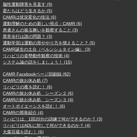
脳性運動障害を見直す (9)
君たちはどう生きるか (5)
CAMRは状況変化の技法 (6)
運動理解のための新しい視点：CAMR (6)
患者さんの振る舞いを観察すること (3)
異常歩行は誰の問題？ (3)
運動学習は運動の形ややり方を憶えること？ (5)
CAMR誕生の土台（ベルンシュタイン編） (3)
リハビリの姿勢動作観察の技術 (4)
システム論の話をしましょう！ (15)
CAMR Facebookページ回顧録 (82)
CAMRの旅お休み処 (7)
リハビリの夜を読む！ (6)
CAMRの旅お休み処 シーズン２ (6)
CAMRの旅お休み処 シーズン３ (4)
オートポイエーシスを読む！ (6)
CAMRの簡単紹介 (4)
リハビリは、1回20分の訓練で何ができるのか？ (3)
リハビリはADLに対して何ができるのか？ (4)
大森荘蔵を読む！ (6)