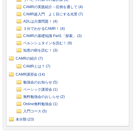
CAMRの実践紹介－症例を通して (4)
CAMR超入門 よく目にする光景 (7)
ADLは介護問題！ (4)
３分でわかるCAMR！ (4)
CAMRの基礎知識 Part1「探索」 (3)
ベルンシュタインを読む！ (9)
知恵の樹を読む！ (3)
CAMRの紹介 (7)
CAMRとは？ (7)
CAMR講習会 (14)
勉強会のお知らせ (5)
ベーシック講習会 (1)
無料勉強会のおしらせ (2)
Online無料勉強会 (1)
入門コース (5)
未分類 (23)