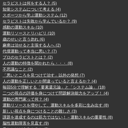
セラピストは何をする人？ (5)
知覚システムについて考える (4)
スポーツから学ぶ運動システム (12)
セラピストは失敗から学んでいるか？ (9)
感動の運動スキル (10)
運動リソースとリハビリ (10)
歳のせいと言う勿れ (6)
麻痺は治せると主張する人へ (2)
代償運動って本当に悪い？ (7)
プロのセラピストとは？ (2)
人の運動の特徴を聞かれたら・・・ (8)
不思議なこと (2)
「悪いところを見つけて治す」以外の発想 (7)
人の運動を正しいとか間違っていると言えるか？ (4)
毎回5分で理解する「要素還元論」と「システム論」 (18)
二つの視点の評価を身につけて問題解決能力をアップ！ (4)
運動の専門家って何？ (4)
運動リソースを増やして、運動スキルを多彩に生み出す (8)
新しい視点を身につけることの難しさ (3)
課題を達成するのは筋力ではない！－運動スキルの重要性 (8)
脳性運動障害を見直す (9)