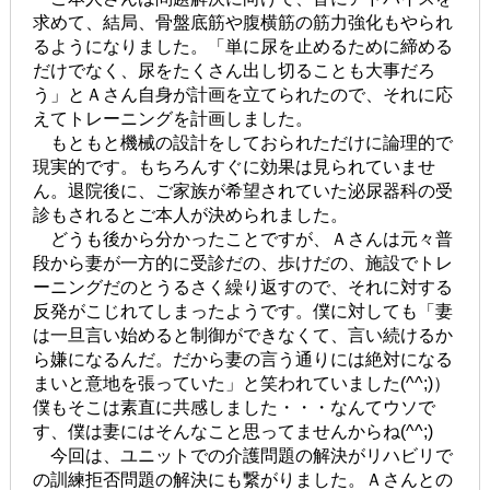
求めて、結局、骨盤底筋や腹横筋の筋力強化もやられ
るようになりました。「単に尿を止めるために締める
だけでなく、尿をたくさん出し切ることも大事だろ
う」とＡさん自身が計画を立てられたので、それに応
えてトレーニングを計画しました。
もともと機械の設計をしておられただけに論理的で
現実的です。もちろんすぐに効果は見られていませ
ん。退院後に、ご家族が希望されていた泌尿器科の受
診もされるとご本人が決められました。
どうも後から分かったことですが、Ａさんは元々普
段から妻が一方的に受診だの、歩けだの、施設でトレ
ーニングだのとうるさく繰り返すので、それに対する
反発がこじれてしまったようです。僕に対しても「妻
は一旦言い始めると制御ができなくて、言い続けるか
ら嫌になるんだ。だから妻の言う通りには絶対になる
まいと意地を張っていた」と笑われていました(^^;)）
僕もそこは素直に共感しました・・・なんてウソで
す、僕は妻にはそんなこと思ってませんからね(^^;)
今回は、ユニットでの介護問題の解決がリハビリで
の訓練拒否問題の解決にも繋がりました。Ａさんとの