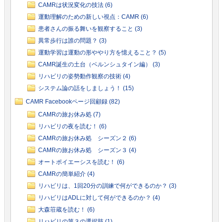
CAMRは状況変化の技法 (6)
運動理解のための新しい視点：CAMR (6)
患者さんの振る舞いを観察すること (3)
異常歩行は誰の問題？ (3)
運動学習は運動の形ややり方を憶えること？ (5)
CAMR誕生の土台（ベルンシュタイン編） (3)
リハビリの姿勢動作観察の技術 (4)
システム論の話をしましょう！ (15)
CAMR Facebookページ回顧録 (82)
CAMRの旅お休み処 (7)
リハビリの夜を読む！ (6)
CAMRの旅お休み処 シーズン２ (6)
CAMRの旅お休み処 シーズン３ (4)
オートポイエーシスを読む！ (6)
CAMRの簡単紹介 (4)
リハビリは、1回20分の訓練で何ができるのか？ (3)
リハビリはADLに対して何ができるのか？ (4)
大森荘蔵を読む！ (6)
リハビリの第３の選択肢 (1)