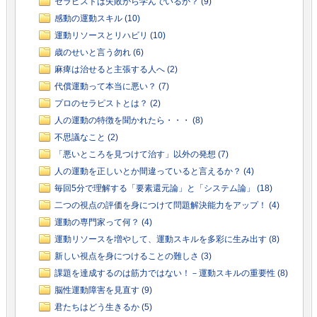
セラピストは失敗から学んでいるか？ (9)
感動の運動スキル (10)
運動リソースとリハビリ (10)
歳のせいと言う勿れ (6)
麻痺は治せると主張する人へ (2)
代償運動って本当に悪い？ (7)
プロのセラピストとは？ (2)
人の運動の特徴を聞かれたら・・・ (8)
不思議なこと (2)
「悪いところを見つけて治す」以外の発想 (7)
人の運動を正しいとか間違っていると言えるか？ (4)
毎回5分で理解する「要素還元論」と「システム論」 (18)
二つの視点の評価を身につけて問題解決能力をアップ！ (4)
運動の専門家って何？ (4)
運動リソースを増やして、運動スキルを多彩に生み出す (8)
新しい視点を身につけることの難しさ (3)
課題を達成するのは筋力ではない！－運動スキルの重要性 (8)
脳性運動障害を見直す (9)
君たちはどう生きるか (5)