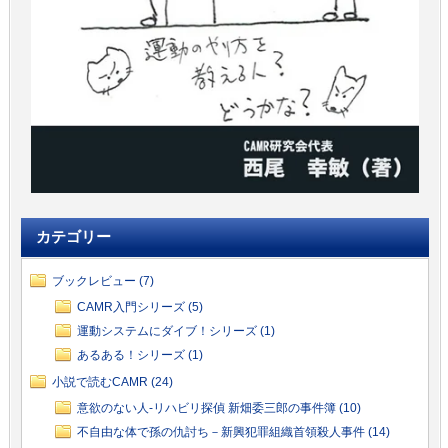
カテゴリー
ブックレビュー (7)
CAMR入門シリーズ (5)
運動システムにダイブ！シリーズ (1)
あるある！シリーズ (1)
小説で読むCAMR (24)
意欲のない人-リハビリ探偵 新畑委三郎の事件簿 (10)
不自由な体で孫の仇討ち－新興犯罪組織首領殺人事件 (14)