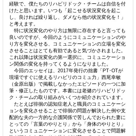
経験で、僕たちのリハビリドック・チームは自信を付
けたと思います。いつも「起こせる状況変化を起こ
し、良ければ繰り返し、ダメなら他の状況変化を！」
と考えます。
特に状況変化のやり方は無限に存在すると言っても
良いのですが、今回のようにコミュニケーションのや
り方を変化させる、コミュニケーションの立場を変化
させることはとても有効であると気づかされました。
これ以降は状況変化の第一選択に、コミュニケーショ
ン関係の変化を持ってくるようになりました。
今回のエッセイは、2017年発行の拙書「PT･OTが
現場ですぐに使えるリハビリのコミュ力」西尾幸敏
（金原出版）で掲載しなかったエピソードの一つに加
筆・修正したものです。本書には老健のリハビリドッ
ク・チームの取り組みがいくつか紹介されています。
たとえば徘徊の認知症老人と職員のコミュニケーシ
ョンを変化させることで徘徊の問題が解決した例や支
配的な夫の一方的な介護関係で苦しんでおられた妻に
とっての「言葉のやりとり」から「身体のやりとり」
というコミュニケーションに変化させることで問題解