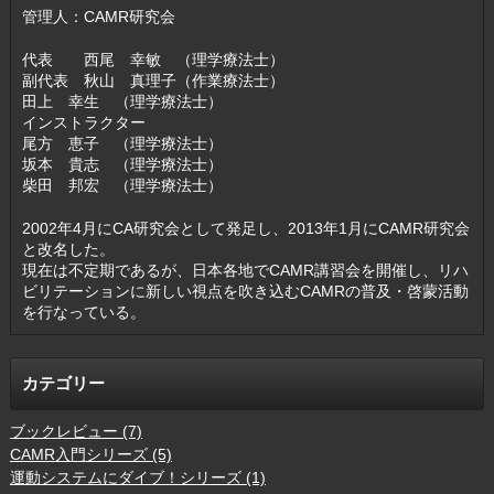
管理人：CAMR研究会
代表 西尾 幸敏 （理学療法士）
副代表 秋山 真理子（作業療法士）
田上 幸生 （理学療法士）
インストラクター
尾方 恵子 （理学療法士）
坂本 貴志 （理学療法士）
柴田 邦宏 （理学療法士）
2002年4月にCA研究会として発足し、2013年1月にCAMR研究会
と改名した。
現在は不定期であるが、日本各地でCAMR講習会を開催し、リハ
ビリテーションに新しい視点を吹き込むCAMRの普及・啓蒙活動
を行なっている。
カテゴリー
ブックレビュー (7)
CAMR入門シリーズ (5)
運動システムにダイブ！シリーズ (1)