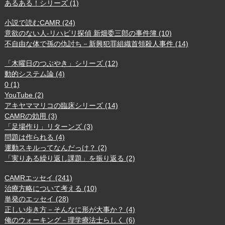
あるある！シリーズ (1)
小説で読むCAMR (24)
意欲のない人-リハビリ探偵 新畑委三郎の事件簿 (10)
不自由な体で孫の仇討ち－新興犯罪組織首領殺人事件 (14)
「木曜日のつぶやき」シリーズ (12)
動的システム論 (4)
0 (1)
YouTube (2)
アキヤママリコの臨床シリーズ (14)
CAMRの効用 (3)
「足場作り」リターンズ (3)
問題は作られる (4)
運動スキルってなんだっけ？ (2)
「実りある繰り返し課題」を振り返る (2)
CAMRエッセイ (241)
治療方略について考える (10)
単発のエッセイ (28)
正しい歩き方－そんなに形が大事か？ (4)
俺のウォーキング－理学療法士らしく (6)