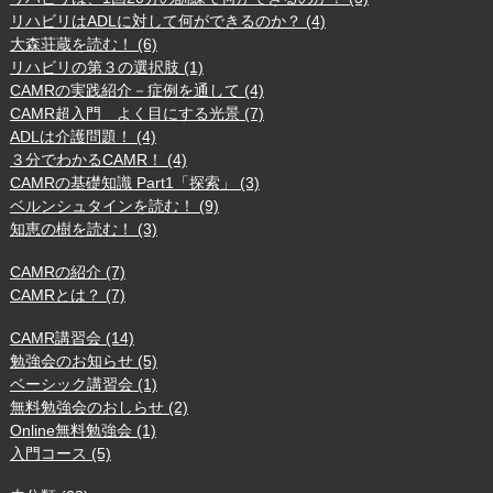
リハビリはADLに対して何ができるのか？ (4)
大森荘蔵を読む！ (6)
リハビリの第３の選択肢 (1)
CAMRの実践紹介－症例を通して (4)
CAMR超入門 よく目にする光景 (7)
ADLは介護問題！ (4)
３分でわかるCAMR！ (4)
CAMRの基礎知識 Part1「探索」 (3)
ベルンシュタインを読む！ (9)
知恵の樹を読む！ (3)
CAMRの紹介 (7)
CAMRとは？ (7)
CAMR講習会 (14)
勉強会のお知らせ (5)
ベーシック講習会 (1)
無料勉強会のおしらせ (2)
Online無料勉強会 (1)
入門コース (5)