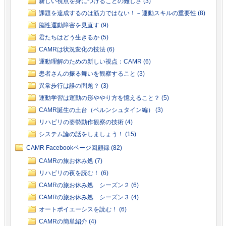
新しい視点を身につけることの難しさ (3)
課題を達成するのは筋力ではない！－運動スキルの重要性 (8)
脳性運動障害を見直す (9)
君たちはどう生きるか (5)
CAMRは状況変化の技法 (6)
運動理解のための新しい視点：CAMR (6)
患者さんの振る舞いを観察すること (3)
異常歩行は誰の問題？ (3)
運動学習は運動の形ややり方を憶えること？ (5)
CAMR誕生の土台（ベルンシュタイン編） (3)
リハビリの姿勢動作観察の技術 (4)
システム論の話をしましょう！ (15)
CAMR Facebookページ回顧録 (82)
CAMRの旅お休み処 (7)
リハビリの夜を読む！ (6)
CAMRの旅お休み処 シーズン２ (6)
CAMRの旅お休み処 シーズン３ (4)
オートポイエーシスを読む！ (6)
CAMRの簡単紹介 (4)