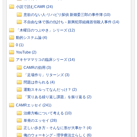
小説で読むCAMR (24)
意欲のない人-リハビリ探偵 新畑委三郎の事件簿 (10)
不自由な体で孫の仇討ち－新興犯罪組織首領殺人事件 (14)
「木曜日のつぶやき」シリーズ (12)
動的システム論 (4)
0 (1)
YouTube (2)
アキヤママリコの臨床シリーズ (14)
CAMRの効用 (3)
「足場作り」リターンズ (3)
問題は作られる (4)
運動スキルってなんだっけ？ (2)
「実りある繰り返し課題」を振り返る (2)
CAMRエッセイ (241)
治療方略について考える (10)
単発のエッセイ (28)
正しい歩き方－そんなに形が大事か？ (4)
俺のウォーキング－理学療法士らしく (6)