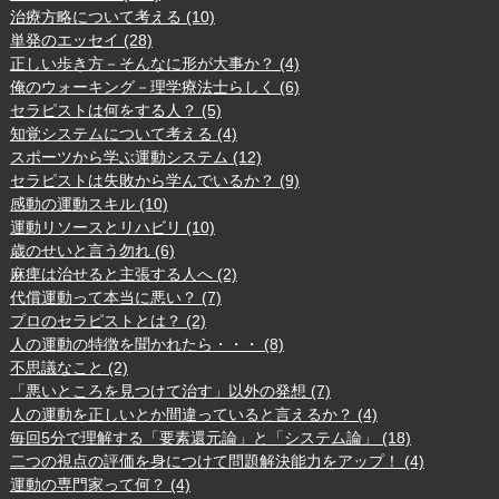
治療方略について考える (10)
単発のエッセイ (28)
正しい歩き方－そんなに形が大事か？ (4)
俺のウォーキング－理学療法士らしく (6)
セラピストは何をする人？ (5)
知覚システムについて考える (4)
スポーツから学ぶ運動システム (12)
セラピストは失敗から学んでいるか？ (9)
感動の運動スキル (10)
運動リソースとリハビリ (10)
歳のせいと言う勿れ (6)
麻痺は治せると主張する人へ (2)
代償運動って本当に悪い？ (7)
プロのセラピストとは？ (2)
人の運動の特徴を聞かれたら・・・ (8)
不思議なこと (2)
「悪いところを見つけて治す」以外の発想 (7)
人の運動を正しいとか間違っていると言えるか？ (4)
毎回5分で理解する「要素還元論」と「システム論」 (18)
二つの視点の評価を身につけて問題解決能力をアップ！ (4)
運動の専門家って何？ (4)