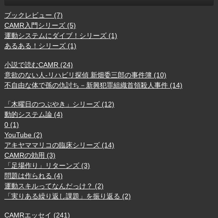
ブックレビュー (7)
CAMR入門シリーズ (5)
運動システムにダイブ！シリーズ (1)
あるある！シリーズ (1)
小説で読むCAMR (24)
意欲のない人-リハビリ探偵 新畑委三郎の事件簿 (10)
不自由な体で孫の仇討ち－新興犯罪組織首領殺人事件 (14)
「木曜日のつぶやき」シリーズ (12)
動的システム論 (4)
0 (1)
YouTube (2)
アキヤママリコの臨床シリーズ (14)
CAMRの効用 (3)
「足場作り」リターンズ (3)
問題は作られる (4)
運動スキルってなんだっけ？ (2)
「実りある繰り返し課題」を振り返る (2)
CAMRエッセイ (241)