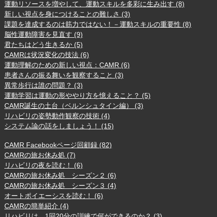
運動リソースを増やして、運動スキルを多彩に生み出す (8)
新しい視点を身につけることの難しさ (3)
課題を達成するのは筋力ではない！－運動スキルの重要性 (8)
脳性運動障害を見直す (9)
君たちはどう生きるか (5)
CAMRは状況変化の技法 (6)
運動理解のための新しい視点：CAMR (6)
患者さんの振る舞いを観察すること (3)
異常歩行は誰の問題？ (3)
運動学習は運動の形ややり方を憶えること？ (5)
CAMR誕生の土台（ベルンシュタイン編） (3)
リハビリの姿勢動作観察の技術 (4)
システム論の話をしましょう！ (15)
CAMR Facebookページ回顧録 (82)
CAMRの旅お休み処 (7)
リハビリの夜を読む！ (6)
CAMRの旅お休み処 シーズン２ (6)
CAMRの旅お休み処 シーズン３ (4)
オートポイエーシスを読む！ (6)
CAMRの簡単紹介 (4)
リハビリは、1回20分の訓練で何ができるのか？ (3)