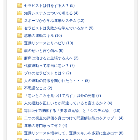
セラピストは何をする人？ (5)
知覚システムについて考える (4)
スポーツから学ぶ運動システム (12)
セラピストは失敗から学んでいるか？ (9)
感動の運動スキル (10)
運動リソースとリハビリ (10)
歳のせいと言う勿れ (6)
麻痺は治せると主張する人へ (2)
代償運動って本当に悪い？ (7)
プロのセラピストとは？ (2)
人の運動の特徴を聞かれたら・・・ (8)
不思議なこと (2)
「悪いところを見つけて治す」以外の発想 (7)
人の運動を正しいとか間違っていると言えるか？ (4)
毎回5分で理解する「要素還元論」と「システム論」 (18)
二つの視点の評価を身につけて問題解決能力をアップ！ (4)
運動の専門家って何？ (4)
運動リソースを増やして、運動スキルを多彩に生み出す (8)