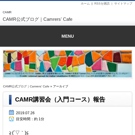
ホーム
|
RSSを購読 |
サイトマップ
CAMR
CAMR公式ブログ｜Camrers' Cafe
MENU
CAMR公式ブログ｜Camrers' Cafe
» アーカイブ
CAMR講習会（入門コース）報告
2019.07.26
目安時間：
約 1分
≧(´▽｀)≦