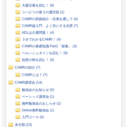
大森荘蔵を読む！ (6)
リハビリの第３の選択肢 (1)
CAMRの実践紹介－症例を通して (4)
CAMR超入門 よく目にする光景 (7)
ADLは介護問題！ (4)
３分でわかるCAMR！ (4)
CAMRの基礎知識 Part1「探索」 (3)
ベルンシュタインを読む！ (9)
知恵の樹を読む！ (3)
CAMRの紹介 (7)
CAMRとは？ (7)
CAMR講習会 (14)
勉強会のお知らせ (5)
ベーシック講習会 (1)
無料勉強会のおしらせ (2)
Online無料勉強会 (1)
入門コース (5)
未分類 (23)