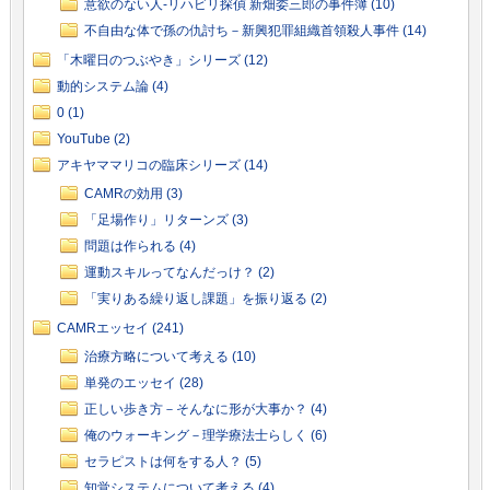
意欲のない人-リハビリ探偵 新畑委三郎の事件簿 (10)
不自由な体で孫の仇討ち－新興犯罪組織首領殺人事件 (14)
「木曜日のつぶやき」シリーズ (12)
動的システム論 (4)
0 (1)
YouTube (2)
アキヤママリコの臨床シリーズ (14)
CAMRの効用 (3)
「足場作り」リターンズ (3)
問題は作られる (4)
運動スキルってなんだっけ？ (2)
「実りある繰り返し課題」を振り返る (2)
CAMRエッセイ (241)
治療方略について考える (10)
単発のエッセイ (28)
正しい歩き方－そんなに形が大事か？ (4)
俺のウォーキング－理学療法士らしく (6)
セラピストは何をする人？ (5)
知覚システムについて考える (4)