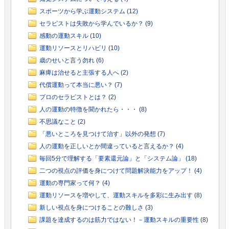
スポーツから学ぶ運動システム (12)
セラピストは失敗から学んでいるか？ (9)
感動の運動スキル (10)
運動リソースとリハビリ (10)
歳のせいと言う勿れ (6)
麻痺は治せると主張する人へ (2)
代償運動って本当に悪い？ (7)
プロのセラピストとは？ (2)
人の運動の特徴を聞かれたら・・・ (8)
不思議なこと (2)
「悪いところを見つけて治す」以外の発想 (7)
人の運動を正しいとか間違っていると言えるか？ (4)
毎回5分で理解する「要素還元論」と「システム論」 (18)
二つの視点の評価を身につけて問題解決能力をアップ！ (4)
運動の専門家って何？ (4)
運動リソースを増やして、運動スキルを多彩に生み出す (8)
新しい視点を身につけることの難しさ (3)
課題を達成するのは筋力ではない！－運動スキルの重要性 (8)