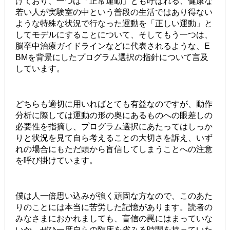
げており、一つは「正常運動」とも呼ばれる、健康な
若い人が実験室の中という普段の生活ではあり得ない
ような特殊な状況で行なった運動を「正しい運動」と
してモデルにすることについて、そしてもう一つは、
脳卒中治療ガイドラインなどに代表されるような、E
BMを背景にしたプログラム選択の指針について言及
しています。
どちらも適切に用いればとても有益なのですが、動作
分析に際しては運動の形の奥にあるものへの眼差しの
必要性を指摘し、プログラム選択にあたってはしっか
りと状況を見て自ら考えることの大切さを訴え、いず
れの場合にもただ頭から盲信してしまうことへの注意
を呼び掛けています。
僕は人一倍思い込みが強く頑固な方なので、このあた
りのことには本当に苦労した記憶があります。読者の
みなさまにおかれましても、盲信の罠にはまっていな
いか、ぜひ一度自らの臨床を省みる時間を持っていた