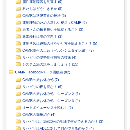
脳性運動障害を見直す (9)
君たちはどう生きるか (5)
CAMRは状況変化の技法 (6)
運動理解のための新しい視点：CAMR (6)
患者さんの振る舞いを観察すること (3)
異常歩行は誰の問題？ (3)
運動学習は運動の形ややり方を憶えること？ (5)
CAMR誕生の土台（ベルンシュタイン編） (3)
リハビリの姿勢動作観察の技術 (4)
システム論の話をしましょう！ (15)
CAMR Facebookページ回顧録 (82)
CAMRの旅お休み処 (7)
リハビリの夜を読む！ (6)
CAMRの旅お休み処 シーズン２ (6)
CAMRの旅お休み処 シーズン３ (4)
オートポイエーシスを読む！ (6)
CAMRの簡単紹介 (4)
リハビリは、1回20分の訓練で何ができるのか？ (3)
リハビリはADLに対して何ができるのか？ (4)