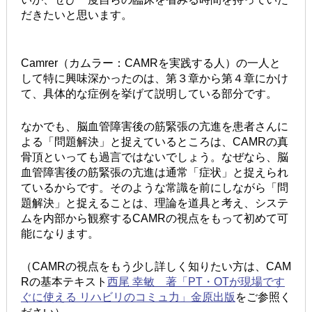
だきたいと思います。
Camrer（カムラー：CAMRを実践する人）の一人と
して特に興味深かったのは、第３章から第４章にかけ
て、具体的な症例を挙げて説明している部分です。
なかでも、脳血管障害後の筋緊張の亢進を患者さんに
よる「問題解決」と捉えているところは、CAMRの真
骨頂といっても過言ではないでしょう。なぜなら、脳
血管障害後の筋緊張の亢進は通常「症状」と捉えられ
ているからです。そのような常識を前にしながら「問
題解決」と捉えることは、理論を道具と考え、システ
ムを内部から観察するCAMRの視点をもって初めて可
能になります。
（CAMRの視点をもう少し詳しく知りたい方は、CAM
Rの基本テキスト
西尾 幸敏 著「PT・OTが現場です
ぐに使える リハビリのコミュ力」金原出版
をご参照く