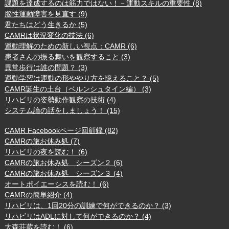
課題を達成するのは筋力ではない！－運動スキルの重要性 (8)
脳性運動障害を見直す (9)
君たちはどう生きるか (5)
CAMRは状況変化の技法 (6)
運動理解のための新しい視点：CAMR (6)
患者さんの振る舞いを観察すること (3)
異常歩行は誰の問題？ (3)
運動学習は運動の形ややり方を憶えること？ (5)
CAMR誕生の土台（ベルンシュタイン編） (3)
リハビリの姿勢動作観察の技術 (4)
システム論の話をしましょう！ (15)
CAMR Facebookページ回顧録 (82)
CAMRの旅お休み処 (7)
リハビリの夜を読む！ (6)
CAMRの旅お休み処 シーズン２ (6)
CAMRの旅お休み処 シーズン３ (4)
オートポイエーシスを読む！ (6)
CAMRの簡単紹介 (4)
リハビリは、1回20分の訓練で何ができるのか？ (3)
リハビリはADLに対して何ができるのか？ (4)
大森荘蔵を読む！ (6)