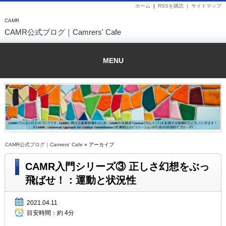
ホーム
|
RSSを購読 |
サイトマップ
CAMR
CAMR公式ブログ｜Camrers' Cafe
MENU
CAMR公式ブログ｜Camrers' Cafe
» アーカイブ
CAMR入門シリーズ③ 正しさ幻想をぶっ
飛ばせ！：運動と状況性
2021.04.11
目安時間：
約 4分