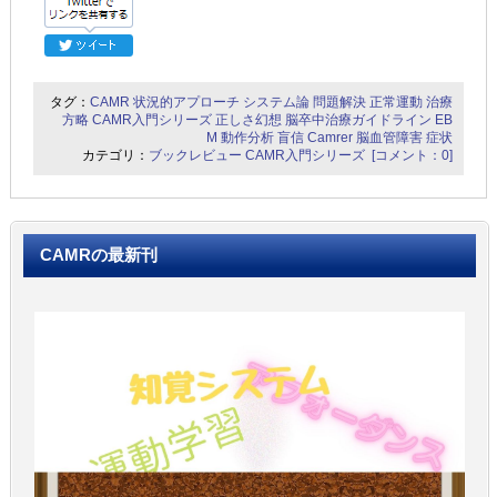
タグ：
CAMR
状況的アプローチ
システム論
問題解決
正常運動
治療
方略
CAMR入門シリーズ
正しさ幻想
脳卒中治療ガイドライン
EB
M
動作分析
盲信
Camrer
脳血管障害
症状
カテゴリ：
ブックレビュー
CAMR入門シリーズ
[コメント：0]
CAMRの最新刊