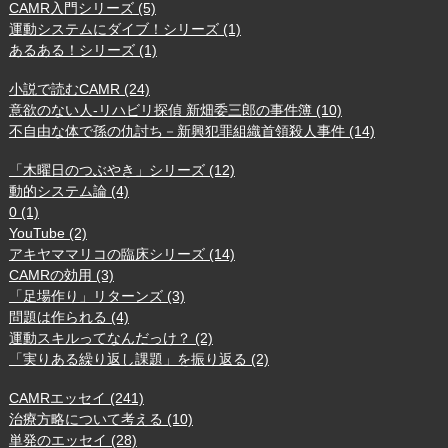
CAMR入門シリーズ (5)
運動システムにダイブ！シリーズ (1)
あるある！シリーズ (1)
小説で読むCAMR (24)
意欲のない人-リハビリ探偵 新畑委三郎の事件簿 (10)
不自由な体で孫の仇討ち－新興犯罪組織首領殺人事件 (14)
「木曜日のつぶやき」シリーズ (12)
動的システム論 (4)
0 (1)
YouTube (2)
アキヤママリコの臨床シリーズ (14)
CAMRの効用 (3)
「足場作り」リターンズ (3)
問題は作られる (4)
運動スキルってなんだっけ？ (2)
「実りある繰り返し課題」を振り返る (2)
CAMRエッセイ (241)
治療方略について考える (10)
単発のエッセイ (28)