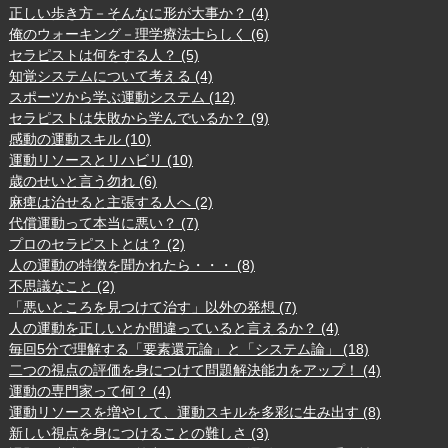
正しい歩き方－そんなに形が大事か？ (4)
俺のウォーキング－理学療法士らしく (6)
セラピストは何をする人？ (5)
知覚システムについて考える (4)
スポーツから学ぶ運動システム (12)
セラピストは失敗から学んでいるか？ (9)
感動の運動スキル (10)
運動リソースとリハビリ (10)
歳のせいと言う勿れ (6)
麻痺は治せると主張する人へ (2)
代償運動って本当に悪い？ (7)
プロのセラピストとは？ (2)
人の運動の特徴を聞かれたら・・・ (8)
不思議なこと (2)
「悪いところを見つけて治す」以外の発想 (7)
人の運動を正しいとか間違っていると言えるか？ (4)
毎回5分で理解する「要素還元論」と「システム論」 (18)
二つの視点の評価を身につけて問題解決能力をアップ！ (4)
運動の専門家って何？ (4)
運動リソースを増やして、運動スキルを多彩に生み出す (8)
新しい視点を身につけることの難しさ (3)