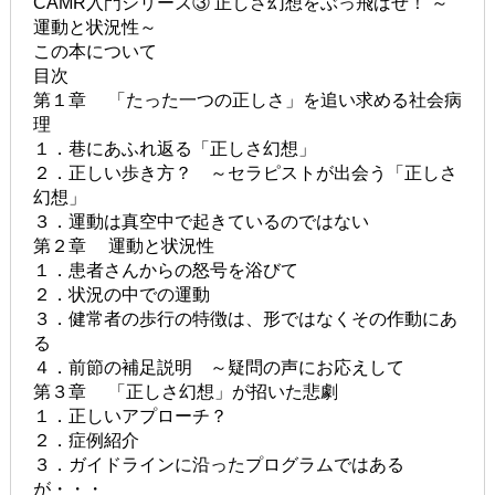
CAMR入門シリーズ③ 正しさ幻想をぶっ飛ばせ！ ～
運動と状況性～
この本について
目次
第１章 「たった一つの正しさ」を追い求める社会病
理
１．巷にあふれ返る「正しさ幻想」
２．正しい歩き方？ ～セラピストが出会う「正しさ
幻想」
３．運動は真空中で起きているのではない
第２章 運動と状況性
１．患者さんからの怒号を浴びて
２．状況の中での運動
３．健常者の歩行の特徴は、形ではなくその作動にあ
る
４．前節の補足説明 ～疑問の声にお応えして
第３章 「正しさ幻想」が招いた悲劇
１．正しいアプローチ？
２．症例紹介
３．ガイドラインに沿ったプログラムではある
が・・・