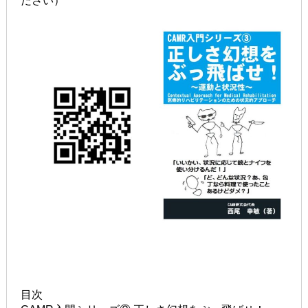
ださい）
目次