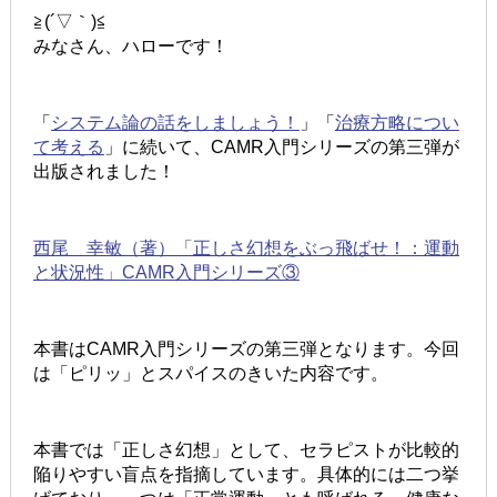
≧(´▽｀)≦
みなさん、ハローです！
「
システム論の話をしましょう！
」「
治療方略につい
て考える
」に続いて、CAMR入門シリーズの第三弾が
出版されました！
西尾 幸敏（著）「正しさ幻想をぶっ飛ばせ！：運動
と状況性」CAMR入門シリーズ③
本書はCAMR入門シリーズの第三弾となります。今回
は「ピリッ」とスパイスのきいた内容です。
本書では「正しさ幻想」として、セラピストが比較的
陥りやすい盲点を指摘しています。具体的には二つ挙