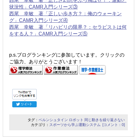
西尾 幸敏 著「正しさ幻想をぶっ飛ばせ！：運動と
状況性」CAMR入門シリーズ③
西尾 幸敏 著「正しい歩き方？：俺のウォーキン
グ」CAMR入門シリーズ④
西尾 幸敏 著「リハビリの限界？：セラピストは何
をする人？」CAMR入門シリーズ⑤
p.s.ブログランキングに参加しています。クリックの
ご協力、ありがとうございます！
タグ：
ベルンシュタイン
ロボット
同じ動きを繰り返さない
カテゴリ：
スポーツから学ぶ運動システム
[コメント：0]