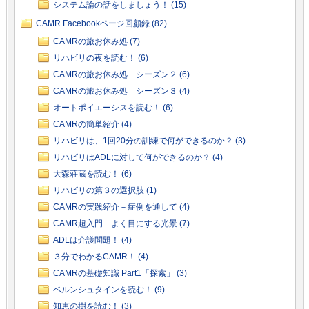
システム論の話をしましょう！ (15)
CAMR Facebookページ回顧録 (82)
CAMRの旅お休み処 (7)
リハビリの夜を読む！ (6)
CAMRの旅お休み処 シーズン２ (6)
CAMRの旅お休み処 シーズン３ (4)
オートポイエーシスを読む！ (6)
CAMRの簡単紹介 (4)
リハビリは、1回20分の訓練で何ができるのか？ (3)
リハビリはADLに対して何ができるのか？ (4)
大森荘蔵を読む！ (6)
リハビリの第３の選択肢 (1)
CAMRの実践紹介－症例を通して (4)
CAMR超入門 よく目にする光景 (7)
ADLは介護問題！ (4)
３分でわかるCAMR！ (4)
CAMRの基礎知識 Part1「探索」 (3)
ベルンシュタインを読む！ (9)
知恵の樹を読む！ (3)