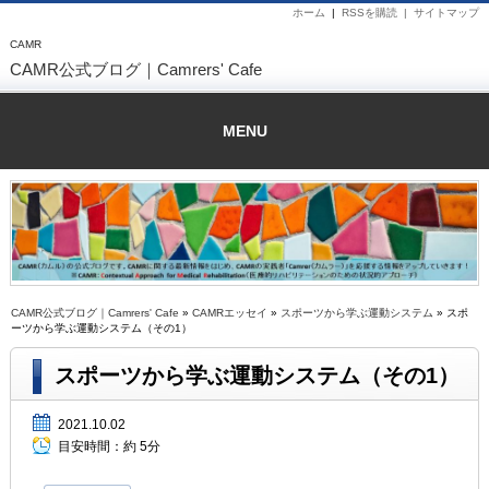
ホーム
|
RSSを購読 |
サイトマップ
CAMR
CAMR公式ブログ｜Camrers' Cafe
MENU
CAMR公式ブログ｜Camrers' Cafe
»
CAMRエッセイ
»
スポーツから学ぶ運動システム
» スポ
ーツから学ぶ運動システム（その1）
スポーツから学ぶ運動システム（その1）
2021.10.02
目安時間：
約 5分