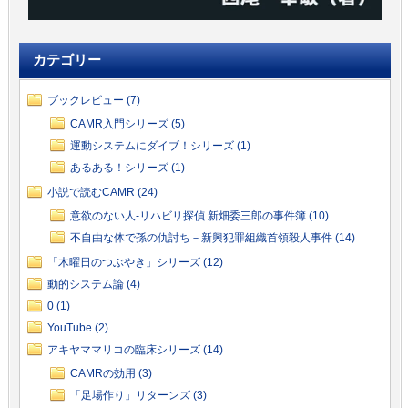
カテゴリー
ブックレビュー (7)
CAMR入門シリーズ (5)
運動システムにダイブ！シリーズ (1)
あるある！シリーズ (1)
小説で読むCAMR (24)
意欲のない人-リハビリ探偵 新畑委三郎の事件簿 (10)
不自由な体で孫の仇討ち－新興犯罪組織首領殺人事件 (14)
「木曜日のつぶやき」シリーズ (12)
動的システム論 (4)
0 (1)
YouTube (2)
アキヤママリコの臨床シリーズ (14)
CAMRの効用 (3)
「足場作り」リターンズ (3)