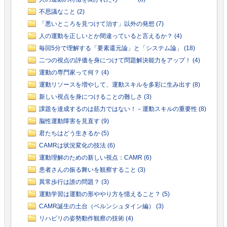
不思議なこと (2)
「悪いところを見つけて治す」以外の発想 (7)
人の運動を正しいとか間違っていると言えるか？ (4)
毎回5分で理解する「要素還元論」と「システム論」 (18)
二つの視点の評価を身につけて問題解決能力をアップ！ (4)
運動の専門家って何？ (4)
運動リソースを増やして、運動スキルを多彩に生み出す (8)
新しい視点を身につけることの難しさ (3)
課題を達成するのは筋力ではない！－運動スキルの重要性 (8)
脳性運動障害を見直す (9)
君たちはどう生きるか (5)
CAMRは状況変化の技法 (6)
運動理解のための新しい視点：CAMR (6)
患者さんの振る舞いを観察すること (3)
異常歩行は誰の問題？ (3)
運動学習は運動の形ややり方を憶えること？ (5)
CAMR誕生の土台（ベルンシュタイン編） (3)
リハビリの姿勢動作観察の技術 (4)