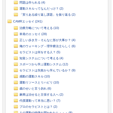
問題は作られる (4)
運動スキルってなんだっけ？ (2)
「実りある繰り返し課題」を振り返る (2)
CAMRエッセイ (241)
治療方略について考える (10)
単発のエッセイ (28)
正しい歩き方－そんなに形が大事か？ (4)
俺のウォーキング－理学療法士らしく (6)
セラピストは何をする人？ (5)
知覚システムについて考える (4)
スポーツから学ぶ運動システム (12)
セラピストは失敗から学んでいるか？ (9)
感動の運動スキル (10)
運動リソースとリハビリ (10)
歳のせいと言う勿れ (6)
麻痺は治せると主張する人へ (2)
代償運動って本当に悪い？ (7)
プロのセラピストとは？ (2)
人の運動の特徴を聞かれたら・・・ (8)