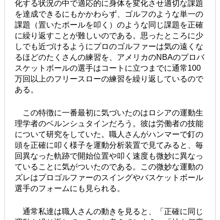
化する状況の中で適応的に身体を変化させ適切な課題
を達成できるにもかかわらず、ゴルフのような単一の
課題（置いたボールを叩く）のような同じ課題を正確
に繰り返すことが難しいのである。思ったところに少
しでも近づけるようにプロのゴルファーは気の遠くな
るほどのたくさんの練習を、アメリカのNBAのプロバ
スケットボールの選手はコートに立つまでに通常100
万回以上のフリースローの練習を繰り返しているので
ある。
この特徴に一番最初に気づいたのはロシアの運動生
理学者のベルンシュタインだろう。彼は労働者の技能
について研究をしていた。職人さんがハンマーで釘の
頭を正確に叩く様子を運動分析装置で見てみると、毎
回異なった軌跡で開始位置や叩く速度も微妙に異なっ
ていることに気がついたのである。この微妙な運動の
ズレはプロゴルファーのスイングやバスケットボール
選手のフォームにも見られる。
通常私達は職人さんの動きを見ると、「正確に同じ