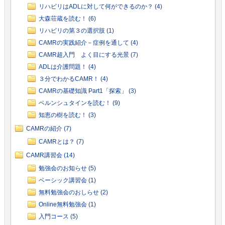
リハビリはADLに対して何ができるのか？ (4)
大森荘蔵を読む！ (6)
リハビリの第３の選択肢 (1)
CAMRの実践紹介－症例を通して (4)
CAMR超入門 よく目にする光景 (7)
ADLは介護問題！ (4)
３分でわかるCAMR！ (4)
CAMRの基礎知識 Part1「探索」 (3)
ベルンシュタインを読む！ (9)
知恵の樹を読む！ (3)
CAMRの紹介 (7)
CAMRとは？ (7)
CAMR講習会 (14)
勉強会のお知らせ (5)
ベーシック講習会 (1)
無料勉強会のおしらせ (2)
Online無料勉強会 (1)
入門コース (5)