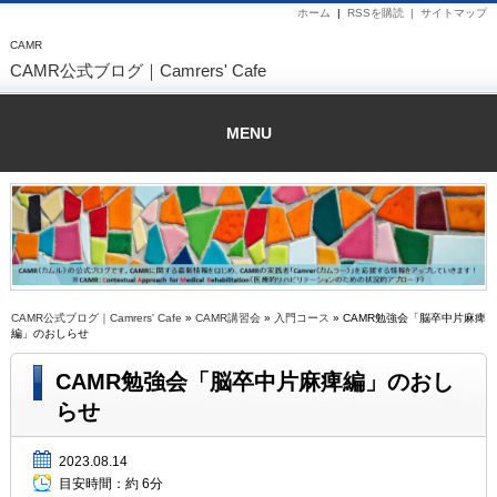
ホーム
|
RSSを購読 |
サイトマップ
CAMR
CAMR公式ブログ｜Camrers' Cafe
MENU
CAMR公式ブログ｜Camrers' Cafe
»
CAMR講習会
»
入門コース
» CAMR勉強会「脳卒中片麻痺
編」のおしらせ
CAMR勉強会「脳卒中片麻痺編」のおし
らせ
2023.08.14
目安時間：
約 6分