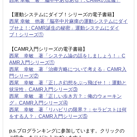
西尾 幸敏 著「脳卒中あるある！: CAMRの流儀」
【運動システムにダイブ！シリーズの電子書籍】
西尾 幸敏 他著「脳卒中片麻痺の運動システムにダイ
ブせよ！: CAMR誕生の秘密」運動システムにダイ
ブ！シリーズ①
【CAMR入門シリーズの電子書籍】
西尾 幸敏 著「システム論の話をしましょう！」C
AMR入門シリーズ①
西尾 幸敏 著「治療方略について考える」CAMR入
門シリーズ②
西尾 幸敏 著「正しさ幻想をぶっ飛ばせ！：運動と
状況性」CAMR入門シリーズ③
西尾 幸敏 著「正しい歩き方？：俺のウォーキン
グ」CAMR入門シリーズ④
西尾 幸敏 著「リハビリの限界？：セラピストは何
をする人？」CAMR入門シリーズ⑤
p.s.ブログランキングに参加しています。クリックの