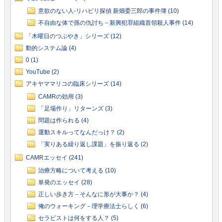
意欲のない人-リハビリ探偵 新畑委三郎の事件簿 (10)
不自由な体で孫の仇討ち－新興犯罪組織首領殺人事件 (14)
「木曜日のつぶやき」シリーズ (12)
動的システム論 (4)
0 (1)
YouTube (2)
アキヤママリコの臨床シリーズ (14)
CAMRの効用 (3)
「足場作り」リターンズ (3)
問題は作られる (4)
運動スキルってなんだっけ？ (2)
「実りある繰り返し課題」を振り返る (2)
CAMRエッセイ (241)
治療方略について考える (10)
単発のエッセイ (28)
正しい歩き方－そんなに形が大事か？ (4)
俺のウォーキング－理学療法士らしく (6)
セラピストは何をする人？ (5)