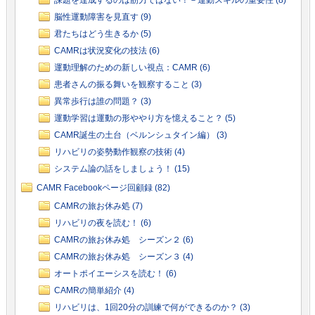
脳性運動障害を見直す (9)
君たちはどう生きるか (5)
CAMRは状況変化の技法 (6)
運動理解のための新しい視点：CAMR (6)
患者さんの振る舞いを観察すること (3)
異常歩行は誰の問題？ (3)
運動学習は運動の形ややり方を憶えること？ (5)
CAMR誕生の土台（ベルンシュタイン編） (3)
リハビリの姿勢動作観察の技術 (4)
システム論の話をしましょう！ (15)
CAMR Facebookページ回顧録 (82)
CAMRの旅お休み処 (7)
リハビリの夜を読む！ (6)
CAMRの旅お休み処 シーズン２ (6)
CAMRの旅お休み処 シーズン３ (4)
オートポイエーシスを読む！ (6)
CAMRの簡単紹介 (4)
リハビリは、1回20分の訓練で何ができるのか？ (3)