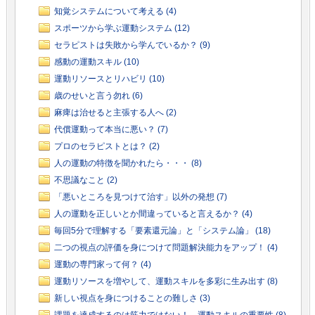
知覚システムについて考える (4)
スポーツから学ぶ運動システム (12)
セラピストは失敗から学んでいるか？ (9)
感動の運動スキル (10)
運動リソースとリハビリ (10)
歳のせいと言う勿れ (6)
麻痺は治せると主張する人へ (2)
代償運動って本当に悪い？ (7)
プロのセラピストとは？ (2)
人の運動の特徴を聞かれたら・・・ (8)
不思議なこと (2)
「悪いところを見つけて治す」以外の発想 (7)
人の運動を正しいとか間違っていると言えるか？ (4)
毎回5分で理解する「要素還元論」と「システム論」 (18)
二つの視点の評価を身につけて問題解決能力をアップ！ (4)
運動の専門家って何？ (4)
運動リソースを増やして、運動スキルを多彩に生み出す (8)
新しい視点を身につけることの難しさ (3)
課題を達成するのは筋力ではない！－運動スキルの重要性 (8)