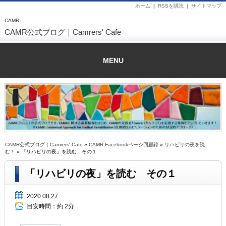
ホーム
|
RSSを購読 |
サイトマップ
CAMR
CAMR公式ブログ｜Camrers' Cafe
MENU
CAMR公式ブログ｜Camrers' Cafe
»
CAMR Facebookページ回顧録
»
リハビリの夜を読
む！
» 「リハビリの夜」を読む その１
「リハビリの夜」を読む その１
2020.08.27
目安時間：
約 2分