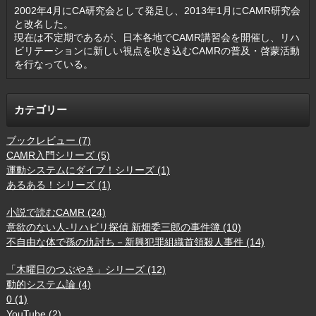
2002年4月にCA研究会として発足し、2013年1月にCAMR研究会
と改名した。
現在は不定期であるが、日本各地でCAMR講習会を開催し、リハ
ビリテーションに新しい視点を吹き込むCAMRの普及・啓蒙活動
を行なっている。
カテゴリー
ブックレビュー (7)
CAMR入門シリーズ (5)
運動システムにダイブ！シリーズ (1)
あるある！シリーズ (1)
小説で読むCAMR (24)
意欲のない人-リハビリ探偵 新畑委三郎の事件簿 (10)
不自由な体で孫の仇討ち－新興犯罪組織首領殺人事件 (14)
「木曜日のつぶやき」シリーズ (12)
動的システム論 (4)
0 (1)
YouTube (2)