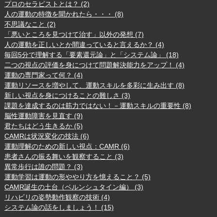
プロのセラピストとは？ (2)
人の運動の特徴を聞かれたら・・・ (8)
不思議なこと (2)
「悪いところを見つけて治す」以外の発想 (7)
人の運動を正しいとか間違っていると言えるか？ (4)
毎回5分で理解する「要素還元論」と「システム論」 (18)
二つの視点の評価を身につけて問題解決能力をアップ！ (4)
運動の専門家って何？ (4)
運動リソースを増やして、運動スキルを多彩に生み出す (8)
新しい視点を身につけることの難しさ (3)
課題を達成するのは筋力ではない！－運動スキルの重要性 (8)
脳性運動障害を見直す (9)
君たちはどう生きるか (5)
CAMRは状況変化の技法 (6)
運動理解のための新しい視点：CAMR (6)
患者さんの振る舞いを観察すること (3)
異常歩行は誰の問題？ (3)
運動学習は運動の形ややり方を憶えること？ (5)
CAMR誕生の土台（ベルンシュタイン編） (3)
リハビリの姿勢動作観察の技術 (4)
システム論の話をしましょう！ (15)