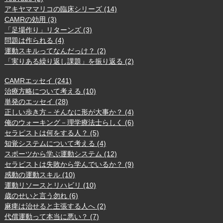
アキヤママリコの臨床シリーズ (14)
CAMRの効用 (3)
「足場作り」リターンズ (3)
問題は作られる (4)
運動スキルってなんだっけ？ (2)
「実りある繰り返し課題」を振り返る (2)
CAMRエッセイ (241)
治療方略について考える (10)
単発のエッセイ (28)
正しい歩き方－そんなに形が大事か？ (4)
俺のウォーキング－理学療法士らしく (6)
セラピストは何をする人？ (5)
知覚システムについて考える (4)
スポーツから学ぶ運動システム (12)
セラピストは失敗から学んでいるか？ (9)
感動の運動スキル (10)
運動リソースとリハビリ (10)
歳のせいと言う勿れ (6)
麻痺は治せると主張する人へ (2)
代償運動って本当に悪い？ (7)