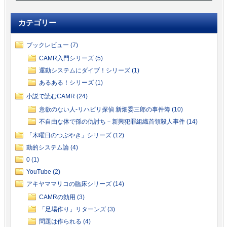
カテゴリー
ブックレビュー (7)
CAMR入門シリーズ (5)
運動システムにダイブ！シリーズ (1)
あるある！シリーズ (1)
小説で読むCAMR (24)
意欲のない人-リハビリ探偵 新畑委三郎の事件簿 (10)
不自由な体で孫の仇討ち－新興犯罪組織首領殺人事件 (14)
「木曜日のつぶやき」シリーズ (12)
動的システム論 (4)
0 (1)
YouTube (2)
アキヤママリコの臨床シリーズ (14)
CAMRの効用 (3)
「足場作り」リターンズ (3)
問題は作られる (4)