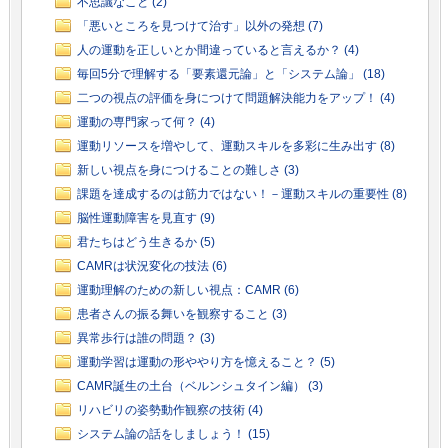
不思議なこと (2)
「悪いところを見つけて治す」以外の発想 (7)
人の運動を正しいとか間違っていると言えるか？ (4)
毎回5分で理解する「要素還元論」と「システム論」 (18)
二つの視点の評価を身につけて問題解決能力をアップ！ (4)
運動の専門家って何？ (4)
運動リソースを増やして、運動スキルを多彩に生み出す (8)
新しい視点を身につけることの難しさ (3)
課題を達成するのは筋力ではない！－運動スキルの重要性 (8)
脳性運動障害を見直す (9)
君たちはどう生きるか (5)
CAMRは状況変化の技法 (6)
運動理解のための新しい視点：CAMR (6)
患者さんの振る舞いを観察すること (3)
異常歩行は誰の問題？ (3)
運動学習は運動の形ややり方を憶えること？ (5)
CAMR誕生の土台（ベルンシュタイン編） (3)
リハビリの姿勢動作観察の技術 (4)
システム論の話をしましょう！ (15)