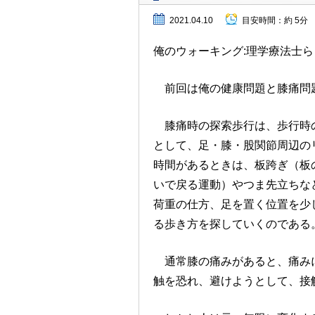
2021.04.10
目安時間：
約 5分
俺のウォーキング:理学療法士ら
前回は俺の健康問題と膝痛問
膝痛時の探索歩行は、歩行時の
として、足・膝・股関節周辺の
時間があるときは、板跨ぎ（板
いで戻る運動）やつま先立ちな
荷重の仕方、足を置く位置を少
る歩き方を探していくのである
通常膝の痛みがあると、痛みに
触を恐れ、避けようとして、接