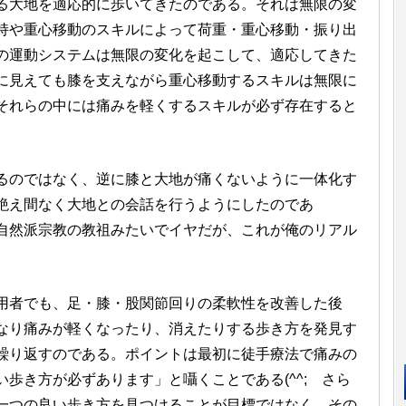
大地を適応的に歩いてきたのである。それは無限の変
持や重心移動のスキルによって荷重・重心移動・振り出
の運動システムは無限の変化を起こして、適応してきた
に見えても膝を支えながら重心移動するスキルは無限に
それらの中には痛みを軽くするスキルが必ず存在すると
のではなく、逆に膝と大地が痛くないように一体化す
絶え間なく大地との会話を行うようにしたのであ
自然派宗教の教祖みたいでイヤだが、これが俺のリアル
。
用者でも、足・膝・股関節回りの柔軟性を改善した後
なり痛みが軽くなったり、消えたりする歩き方を発見す
繰り返すのである。ポイントは最初に徒手療法で痛みの
歩き方が必ずあります」と囁くことである(^^; さら
一つの良い歩き方を見つけることが目標ではなく、その