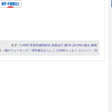
タグ：
CAMR
変形性膝関節症
探索歩行
膝OA
歩行時の痛み
膝痛
リ：
俺のウォーキング－理学療法士らしく
CAMRエッセイ
[コメント：0]