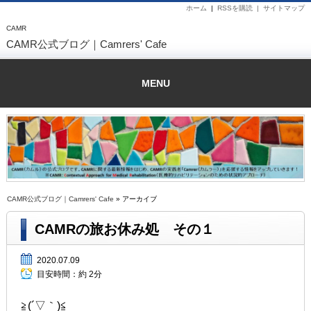
ホーム
|
RSSを購読 |
サイトマップ
CAMR
CAMR公式ブログ｜Camrers' Cafe
MENU
CAMR公式ブログ｜Camrers' Cafe
» アーカイブ
CAMRの旅お休み処 その１
2020.07.09
目安時間：
約 2分
≧(´▽｀)≦