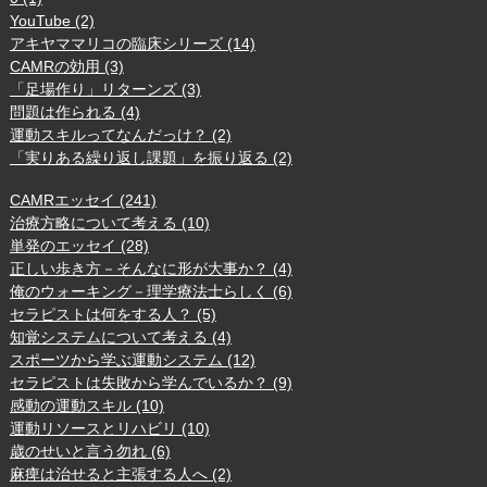
YouTube (2)
アキヤママリコの臨床シリーズ (14)
CAMRの効用 (3)
「足場作り」リターンズ (3)
問題は作られる (4)
運動スキルってなんだっけ？ (2)
「実りある繰り返し課題」を振り返る (2)
CAMRエッセイ (241)
治療方略について考える (10)
単発のエッセイ (28)
正しい歩き方－そんなに形が大事か？ (4)
俺のウォーキング－理学療法士らしく (6)
セラピストは何をする人？ (5)
知覚システムについて考える (4)
スポーツから学ぶ運動システム (12)
セラピストは失敗から学んでいるか？ (9)
感動の運動スキル (10)
運動リソースとリハビリ (10)
歳のせいと言う勿れ (6)
麻痺は治せると主張する人へ (2)