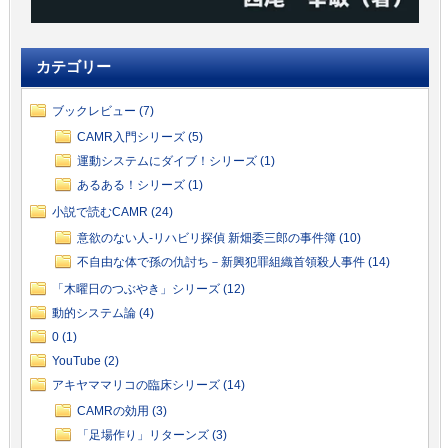
カテゴリー
ブックレビュー (7)
CAMR入門シリーズ (5)
運動システムにダイブ！シリーズ (1)
あるある！シリーズ (1)
小説で読むCAMR (24)
意欲のない人-リハビリ探偵 新畑委三郎の事件簿 (10)
不自由な体で孫の仇討ち－新興犯罪組織首領殺人事件 (14)
「木曜日のつぶやき」シリーズ (12)
動的システム論 (4)
0 (1)
YouTube (2)
アキヤママリコの臨床シリーズ (14)
CAMRの効用 (3)
「足場作り」リターンズ (3)