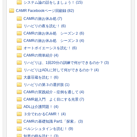
システム論の話をしましょう！ (15)
CAMR Facebookページ回顧録 (82)
CAMRの旅お休み処 (7)
リハビリの夜を読む！ (6)
CAMRの旅お休み処 シーズン２ (6)
CAMRの旅お休み処 シーズン３ (4)
オートポイエーシスを読む！ (6)
CAMRの簡単紹介 (4)
リハビリは、1回20分の訓練で何ができるのか？ (3)
リハビリはADLに対して何ができるのか？ (4)
大森荘蔵を読む！ (6)
リハビリの第３の選択肢 (1)
CAMRの実践紹介－症例を通して (4)
CAMR超入門 よく目にする光景 (7)
ADLは介護問題！ (4)
３分でわかるCAMR！ (4)
CAMRの基礎知識 Part1「探索」 (3)
ベルンシュタインを読む！ (9)
知恵の樹を読む！ (3)