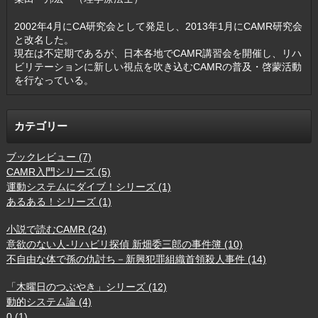
2002年4月にCA研究会として発足し、2013年1月にCAMR研究会
と改名した。
現在は不定期であるが、日本各地でCAMR講習会を開催し、リハ
ビリテーションに新しい視点を吹き込むCAMRの普及・啓蒙活動
を行なっている。
カテゴリー
ブックレビュー (7)
CAMR入門シリーズ (5)
運動システムにダイブ！シリーズ (1)
あるある！シリーズ (1)
小説で読むCAMR (24)
意欲のない人-リハビリ探偵 新畑委三郎の事件簿 (10)
不自由な体で孫の仇討ち－新興犯罪組織首領殺人事件 (14)
「木曜日のつぶやき」シリーズ (12)
動的システム論 (4)
0 (1)