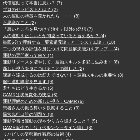
代償運動って本当に悪い？ (7)
プロのセラピストとは？ (2)
人の運動の特徴を聞かれたら・・・ (8)
不思議なこと (2)
「悪いところを見つけて治す」以外の発想 (7)
人の運動を正しいとか間違っていると言えるか？ (4)
毎回5分で理解する「要素還元論」と「システム論」 (18)
二つの視点の評価を身につけて問題解決能力をアップ！ (4)
運動の専門家って何？ (4)
運動リソースを増やして、運動スキルを多彩に生み出す (8)
新しい視点を身につけることの難しさ (3)
課題を達成するのは筋力ではない！－運動スキルの重要性 (8)
脳性運動障害を見直す (9)
君たちはどう生きるか (5)
CAMRは状況変化の技法 (6)
運動理解のための新しい視点：CAMR (6)
患者さんの振る舞いを観察すること (3)
異常歩行は誰の問題？ (3)
運動学習は運動の形ややり方を憶えること？ (5)
CAMR誕生の土台（ベルンシュタイン編） (3)
リハビリの姿勢動作観察の技術 (4)