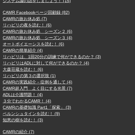
システム論の話をしましょう！ (15)
CAMR Facebookページ回顧録 (82)
CAMRの旅お休み処 (7)
リハビリの夜を読む！ (6)
CAMRの旅お休み処 シーズン２ (6)
CAMRの旅お休み処 シーズン３ (4)
オートポイエーシスを読む！ (6)
CAMRの簡単紹介 (4)
リハビリは、1回20分の訓練で何ができるのか？ (3)
リハビリはADLに対して何ができるのか？ (4)
大森荘蔵を読む！ (6)
リハビリの第３の選択肢 (1)
CAMRの実践紹介－症例を通して (4)
CAMR超入門 よく目にする光景 (7)
ADLは介護問題！ (4)
３分でわかるCAMR！ (4)
CAMRの基礎知識 Part1「探索」 (3)
ベルンシュタインを読む！ (9)
知恵の樹を読む！ (3)
CAMRの紹介 (7)