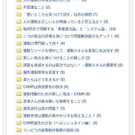
不思議なこと (2)
「悪いところを見つけて治す」以外の発想 (7)
人の運動を正しいとか間違っていると言えるか？ (4)
毎回5分で理解する「要素還元論」と「システム論」 (18)
二つの視点の評価を身につけて問題解決能力をアップ！ (4)
運動の専門家って何？ (4)
運動リソースを増やして、運動スキルを多彩に生み出す (8)
新しい視点を身につけることの難しさ (3)
課題を達成するのは筋力ではない！－運動スキルの重要性 (8)
脳性運動障害を見直す (9)
君たちはどう生きるか (5)
CAMRは状況変化の技法 (6)
運動理解のための新しい視点：CAMR (6)
患者さんの振る舞いを観察すること (3)
異常歩行は誰の問題？ (3)
運動学習は運動の形ややり方を憶えること？ (5)
CAMR誕生の土台（ベルンシュタイン編） (3)
リハビリの姿勢動作観察の技術 (4)