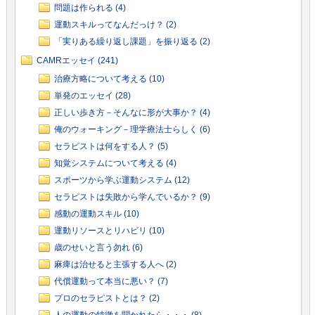
問題は作られる (4)
運動スキルってなんだっけ？ (2)
「実りある繰り返し課題」を振り返る (2)
CAMRエッセイ (241)
治療方略について考える (10)
単発のエッセイ (28)
正しい歩き方－そんなに形が大事か？ (4)
俺のウォーキング－理学療法士らしく (6)
セラピストは何をする人？ (5)
知覚システムについて考える (4)
スポーツから学ぶ運動システム (12)
セラピストは失敗から学んでいるか？ (9)
感動の運動スキル (10)
運動リソースとリハビリ (10)
歳のせいと言う勿れ (6)
麻痺は治せると主張する人へ (2)
代償運動って本当に悪い？ (7)
プロのセラピストとは？ (2)
人の運動の特徴を聞かれたら・・・ (8)