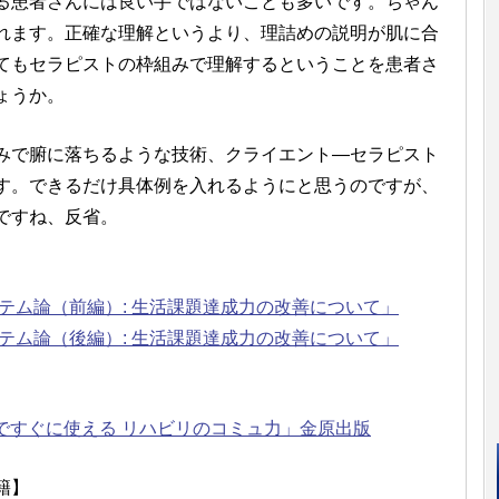
る患者さんには良い手ではないことも多いです。ちゃん
れます。正確な理解というより、理詰めの説明が肌に合
てもセラピストの枠組みで理解するということを患者さ
ょうか。
で腑に落ちるような技術、クライエント―セラピスト
す。できるだけ具体例を入れるようにと思うのですが、
ですね、反省。
テム論（前編）: 生活課題達成力の改善について」
テム論（後編）: 生活課題達成力の改善について」
場ですぐに使える リハビリのコミュ力」金原出版
籍】