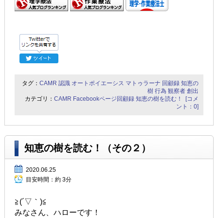
タグ：
CAMR
認識
オートポイエーシス
マトゥラーナ
回顧録
知恵の
樹
行為
観察者
創出
カテゴリ：
CAMR Facebookページ回顧録
知恵の樹を読む！
[コメ
ント：0]
知恵の樹を読む！（その２）
2020.06.25
目安時間：
約 3分
≧(´▽｀)≦
みなさん、ハローです！