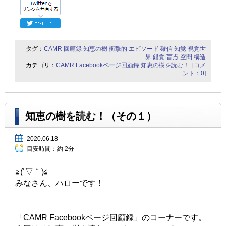
タグ：
CAMR
回顧録
知恵の樹
衝撃的
エピソード
確信
知覚
視覚世
界
錯覚
盲点
空間
構造
カテゴリ：
CAMR Facebookページ回顧録
知恵の樹を読む！
[コメ
ント：0]
知恵の樹を読む！（その１）
2020.06.18
目安時間：
約 2分
≧(´▽｀)≦
みなさん、ハローです！
「CAMR Facebookページ回顧録」のコーナーです。