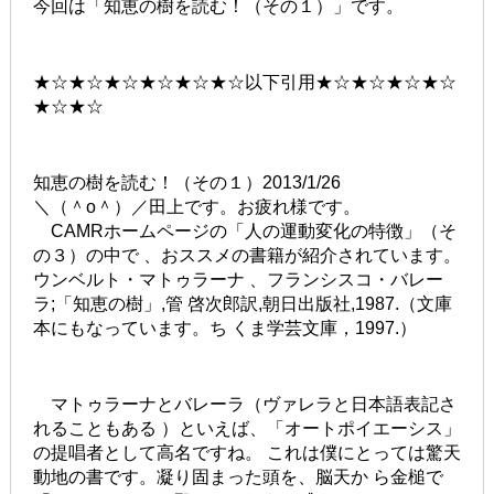
今回は「知恵の樹を読む！（その１）」です。
★☆★☆★☆★☆★☆★☆以下引用★☆★☆★☆★☆
★☆★☆
知恵の樹を読む！（その１）2013/1/26
＼（＾o＾）／田上です。お疲れ様です。
CAMRホームページの「人の運動変化の特徴」（そ
の３）の中で 、おススメの書籍が紹介されています。
ウンベルト・マトゥラーナ 、フランシスコ・バレー
ラ;「知恵の樹」,管 啓次郎訳,朝日出版社,1987.（文庫
本にもなっています。ち くま学芸文庫，1997.）
マトゥラーナとバレーラ（ヴァレラと日本語表記さ
れることもある ）といえば、「オートポイエーシス」
の提唱者として高名ですね。 これは僕にとっては驚天
動地の書です。凝り固まった頭を、脳天か ら金槌で