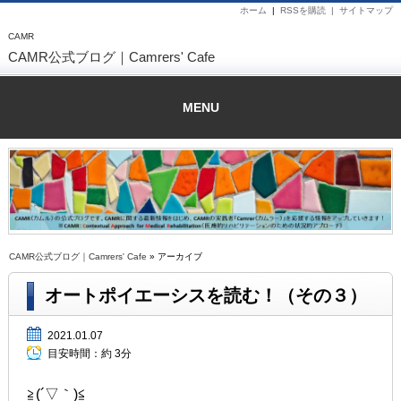
ホーム
|
RSSを購読 |
サイトマップ
CAMR
CAMR公式ブログ｜Camrers' Cafe
MENU
CAMR公式ブログ｜Camrers' Cafe
» アーカイブ
オートポイエーシスを読む！（その３）
2021.01.07
目安時間：
約 3分
≧(´▽｀)≦