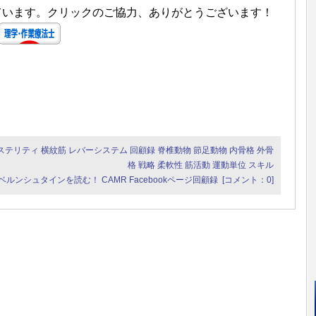
しています。クリックのご協力、ありがとうございます！
ステリティ
横紋筋
レバーシステム
回顧録
脊椎動物
節足動物
内骨格
外骨
格
戦略
柔軟性
筋活動
運動単位
スキル
ベルンシュタインを読む！
CAMR Facebookページ回顧録
[コメント：0]