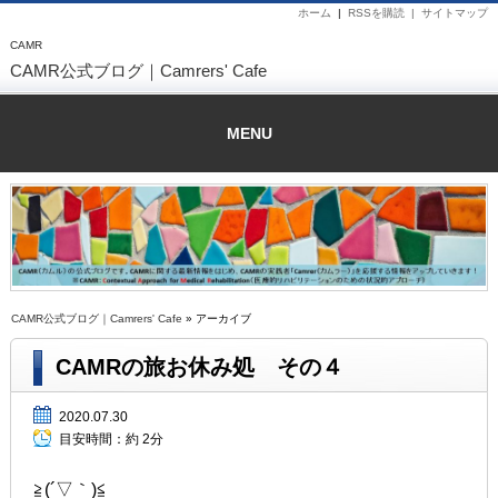
ホーム
|
RSSを購読 |
サイトマップ
CAMR
CAMR公式ブログ｜Camrers' Cafe
MENU
CAMR公式ブログ｜Camrers' Cafe
» アーカイブ
CAMRの旅お休み処 その４
2020.07.30
目安時間：
約 2分
≧(´▽｀)≦