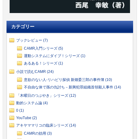
カテゴリー
ブックレビュー (7)
CAMR入門シリーズ (5)
運動システムにダイブ！シリーズ (1)
あるある！シリーズ (1)
小説で読むCAMR (24)
意欲のない人-リハビリ探偵 新畑委三郎の事件簿 (10)
不自由な体で孫の仇討ち－新興犯罪組織首領殺人事件 (14)
「木曜日のつぶやき」シリーズ (12)
動的システム論 (4)
0 (1)
YouTube (2)
アキヤママリコの臨床シリーズ (14)
CAMRの効用 (3)