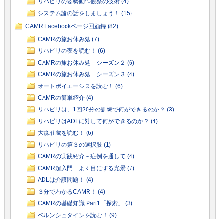
リハビリの姿勢動作観察の技術 (4)
システム論の話をしましょう！ (15)
CAMR Facebookページ回顧録 (82)
CAMRの旅お休み処 (7)
リハビリの夜を読む！ (6)
CAMRの旅お休み処 シーズン２ (6)
CAMRの旅お休み処 シーズン３ (4)
オートポイエーシスを読む！ (6)
CAMRの簡単紹介 (4)
リハビリは、1回20分の訓練で何ができるのか？ (3)
リハビリはADLに対して何ができるのか？ (4)
大森荘蔵を読む！ (6)
リハビリの第３の選択肢 (1)
CAMRの実践紹介－症例を通して (4)
CAMR超入門 よく目にする光景 (7)
ADLは介護問題！ (4)
３分でわかるCAMR！ (4)
CAMRの基礎知識 Part1「探索」 (3)
ベルンシュタインを読む！ (9)