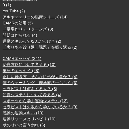
0 (1)
YouTube (2)
アキヤママリコの臨床シリーズ (14)
CAMRの効用 (3)
「足場作り」リターンズ (3)
問題は作られる (4)
運動スキルってなんだっけ？ (2)
「実りある繰り返し課題」を振り返る (2)
CAMRエッセイ (241)
治療方略について考える (10)
単発のエッセイ (28)
正しい歩き方－そんなに形が大事か？ (4)
俺のウォーキング－理学療法士らしく (6)
セラピストは何をする人？ (5)
知覚システムについて考える (4)
スポーツから学ぶ運動システム (12)
セラピストは失敗から学んでいるか？ (9)
感動の運動スキル (10)
運動リソースとリハビリ (10)
歳のせいと言う勿れ (6)