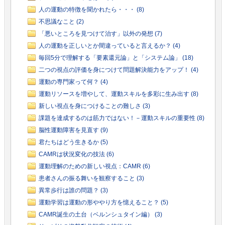
人の運動の特徴を聞かれたら・・・ (8)
不思議なこと (2)
「悪いところを見つけて治す」以外の発想 (7)
人の運動を正しいとか間違っていると言えるか？ (4)
毎回5分で理解する「要素還元論」と「システム論」 (18)
二つの視点の評価を身につけて問題解決能力をアップ！ (4)
運動の専門家って何？ (4)
運動リソースを増やして、運動スキルを多彩に生み出す (8)
新しい視点を身につけることの難しさ (3)
課題を達成するのは筋力ではない！－運動スキルの重要性 (8)
脳性運動障害を見直す (9)
君たちはどう生きるか (5)
CAMRは状況変化の技法 (6)
運動理解のための新しい視点：CAMR (6)
患者さんの振る舞いを観察すること (3)
異常歩行は誰の問題？ (3)
運動学習は運動の形ややり方を憶えること？ (5)
CAMR誕生の土台（ベルンシュタイン編） (3)