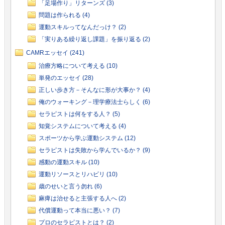
「足場作り」リターンズ (3)
問題は作られる (4)
運動スキルってなんだっけ？ (2)
「実りある繰り返し課題」を振り返る (2)
CAMRエッセイ (241)
治療方略について考える (10)
単発のエッセイ (28)
正しい歩き方－そんなに形が大事か？ (4)
俺のウォーキング－理学療法士らしく (6)
セラピストは何をする人？ (5)
知覚システムについて考える (4)
スポーツから学ぶ運動システム (12)
セラピストは失敗から学んでいるか？ (9)
感動の運動スキル (10)
運動リソースとリハビリ (10)
歳のせいと言う勿れ (6)
麻痺は治せると主張する人へ (2)
代償運動って本当に悪い？ (7)
プロのセラピストとは？ (2)