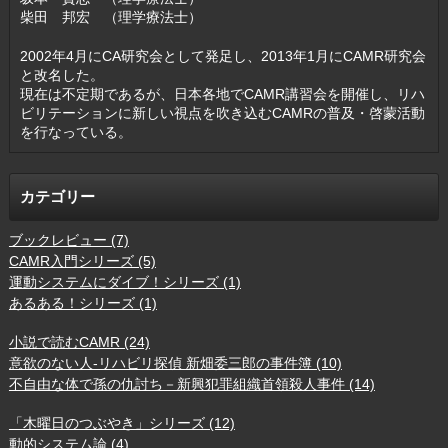
柴田 邦宏 （理学療法士）
2002年4月にCA研究会として発足し、2013年1月にCAMR研究会
と改名した。
現在は不定期であるが、日本各地でCAMR講習会を開催し、リハ
ビリテーションに新しい視点を吹き込むCAMRの普及・啓蒙活動
を行なっている。
カテゴリー
ブックレビュー (7)
CAMR入門シリーズ (5)
運動システムにダイブ！シリーズ (1)
あるある！シリーズ (1)
小説で読むCAMR (24)
意欲のない人-リハビリ探偵 新畑委三郎の事件簿 (10)
不自由な体で孫の仇討ち－新興犯罪組織首領殺人事件 (14)
「木曜日のつぶやき」シリーズ (12)
動的システム論 (4)