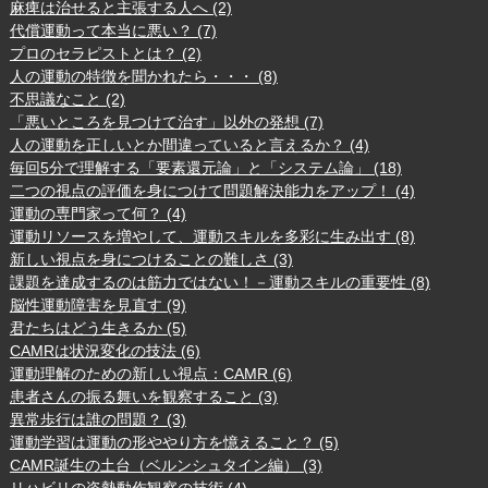
麻痺は治せると主張する人へ (2)
代償運動って本当に悪い？ (7)
プロのセラピストとは？ (2)
人の運動の特徴を聞かれたら・・・ (8)
不思議なこと (2)
「悪いところを見つけて治す」以外の発想 (7)
人の運動を正しいとか間違っていると言えるか？ (4)
毎回5分で理解する「要素還元論」と「システム論」 (18)
二つの視点の評価を身につけて問題解決能力をアップ！ (4)
運動の専門家って何？ (4)
運動リソースを増やして、運動スキルを多彩に生み出す (8)
新しい視点を身につけることの難しさ (3)
課題を達成するのは筋力ではない！－運動スキルの重要性 (8)
脳性運動障害を見直す (9)
君たちはどう生きるか (5)
CAMRは状況変化の技法 (6)
運動理解のための新しい視点：CAMR (6)
患者さんの振る舞いを観察すること (3)
異常歩行は誰の問題？ (3)
運動学習は運動の形ややり方を憶えること？ (5)
CAMR誕生の土台（ベルンシュタイン編） (3)
リハビリの姿勢動作観察の技術 (4)